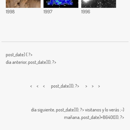
1998
1997
1996
post_date) { ?>
día anterior,
post_date))); ?>
< < <
post_date))); ?> > > >
día siguiente,
post_date))); ?>
visitanos y lo verás ;-)
mañana,
post_date)+86400)); ?>