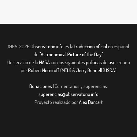
1995-2026
Observatorio.info
es la
traducción oficial
en español
de
"Astronomical Picture of the Day"
.
Un servicio de la
NASA
con los siguientes
políticas de uso
creado
por
Robert Nemiroff
(
MTU
) &
Jerry Bonnell
(
USRA
)
Donaciones
| Comentarios y sugerencias:
sugerencias@observatorio.info
Proyecto realizado por
Alex Dantart
et giriş
casibom giriş
casibom giriş
casibom
Grandpashabet