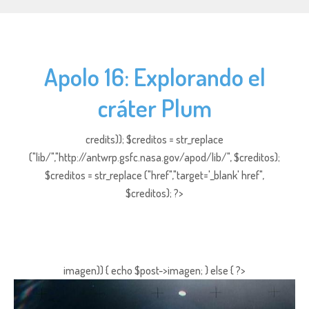
Apolo 16: Explorando el
cráter Plum
credits)); $creditos = str_replace
("lib/","http://antwrp.gsfc.nasa.gov/apod/lib/", $creditos);
$creditos = str_replace ("href","target='_blank' href",
$creditos); ?>
imagen)) { echo $post->imagen; } else { ?>