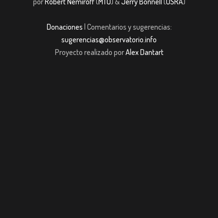
por
Robert Nemiroff
(
MTU
) &
Jerry Bonnell
(
USRA
)
Donaciones
| Comentarios y sugerencias:
sugerencias@observatorio.info
Proyecto realizado por
Alex Dantart
 giriş
casibom giriş
casibom giriş
Jojobet
casibom giriş