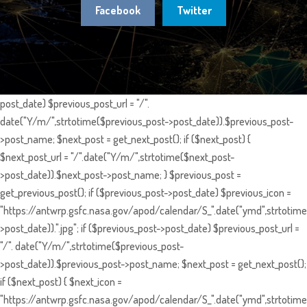
Facebook
Twitter
post_date) $previous_post_url = "/".
date("Y/m/",strtotime($previous_post->post_date)).$previous_post-
>post_name; $next_post = get_next_post(); if ($next_post) {
$next_post_url = "/".date("Y/m/",strtotime($next_post-
>post_date)).$next_post->post_name; } $previous_post =
get_previous_post(); if ($previous_post->post_date) $previous_icon =
"https://antwrp.gsfc.nasa.gov/apod/calendar/S_".date("ymd",strtotime
>post_date)).".jpg"; if ($previous_post->post_date) $previous_post_url =
"/". date("Y/m/",strtotime($previous_post-
>post_date)).$previous_post->post_name; $next_post = get_next_post();
if ($next_post) { $next_icon =
"https://antwrp.gsfc.nasa.gov/apod/calendar/S_".date("ymd",strtotime