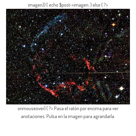
imagen)) { echo $post->imagen; } else { ?>
onmouseover) { ?> Pasa el ratón por encima para ver
anotaciones.
Pulsa en la imagen para agrandarla.