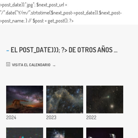
>post_date)).".jpg"; $next_post_url =
"/".date("Y/m/",strtotime($next_post->post_date)).$next_post-
>post_name; } // $post = get_post(); ?>
EL
POST_DATE))); ?> DE OTROS AÑOS ...
VISITA EL CALENDARIO
2024
2023
2022