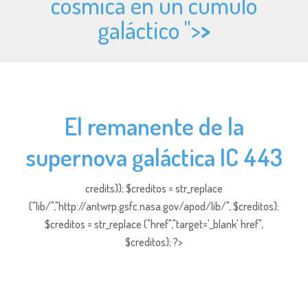
cósmica en un cúmulo
galáctico ">
>
El remanente de la
supernova galáctica IC 443
credits)); $creditos = str_replace
("lib/","http://antwrp.gsfc.nasa.gov/apod/lib/", $creditos);
$creditos = str_replace ("href","target='_blank' href",
$creditos); ?>