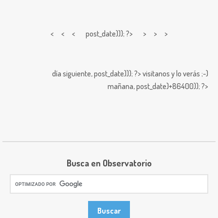
< < <
post_date))); ?> > > >
día siguiente,
post_date))); ?>
visitanos y lo verás ;-)
mañana,
post_date)+86400)); ?>
Busca en Observatorio