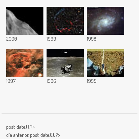
2000
1999
1998
1997
1996
1995
post_date) { ?>
día anterior,
post_date))); ?>