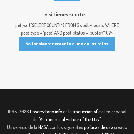
o si tienes suerte ...
get_var("SELECT COUNT(*) FROM $wpdb->posts WHERE
post_type = 'post' AND post_status = 'publish'"); ?>
Saltar aleatoriamente a una de las fotos
1995-2026
Observatorio.info
es la
traducción oficial
en español
de
"Astronomical Picture of the Day"
.
Un servicio de la
NASA
con los siguientes
políticas de uso
creado