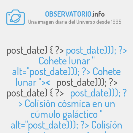
OBSERVATORIO
.info
Una imagen diaria del Universo desde 1995
post_date) { ?>
post_date))); ?>
Cohete lunar "
alt="
post_date))); ?> Cohete
lunar ">
<
post_date))); ?>
post_date) { ?>
post_date))); ?
> Colisión cósmica en un
cúmulo galáctico "
alt="
post_date))); ?> Colisión