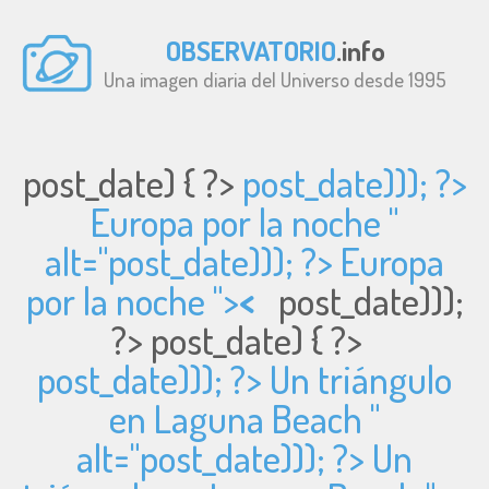
OBSERVATORIO
.info
Una imagen diaria del Universo desde 1995
post_date) { ?>
post_date))); ?>
Europa por la noche "
alt="
post_date))); ?> Europa
por la noche ">
<
post_date)));
?>
post_date) { ?>
post_date))); ?> Un triángulo
en Laguna Beach "
alt="
post_date))); ?> Un