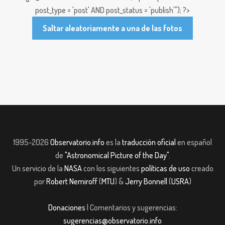
post_type = 'post' AND post_status = 'publish'"); ?>
Saltar aleatoriamente a una de las fotos
1995-2026
Observatorio.info
es la
traducción oficial
en español
de
"Astronomical Picture of the Day"
.
Un servicio de la
NASA
con los siguientes
políticas de uso
creado
por
Robert Nemiroff
(
MTU
) &
Jerry Bonnell
(
USRA
)
Donaciones
| Comentarios y sugerencias:
sugerencias@observatorio.info