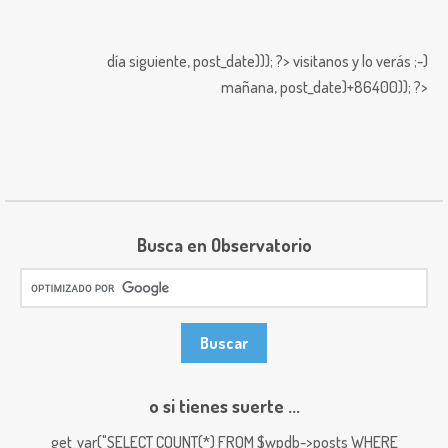
día siguiente,
post_date))); ?>
visitanos y lo verás ;-)
mañana,
post_date)+86400)); ?>
Busca en Observatorio
o si tienes suerte ...
get_var("SELECT COUNT(*) FROM $wpdb->posts WHERE