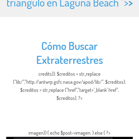
triángulo en Laguna Beach ">
>
Cómo Buscar
Extraterrestres
credits)); $creditos = str_replace
("lib/","http://antwrp.gsfc.nasa.gov/apod/lib/", $creditos);
$creditos = str_replace ("href","target='_blank' href",
$creditos); ?>
imagen)) { echo $post->imagen; } else { ?>