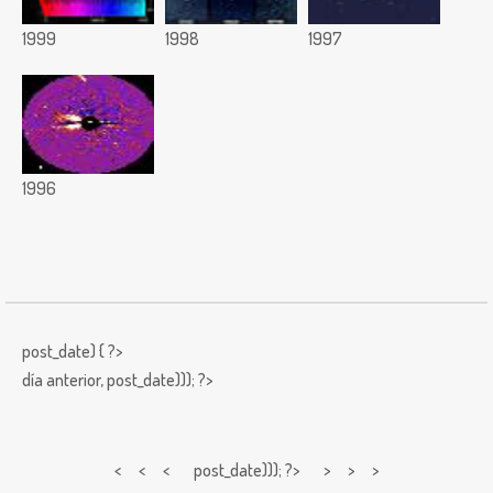
1999
1998
1997
1996
post_date) { ?>
día anterior,
post_date))); ?>
< < <
post_date))); ?> > > >