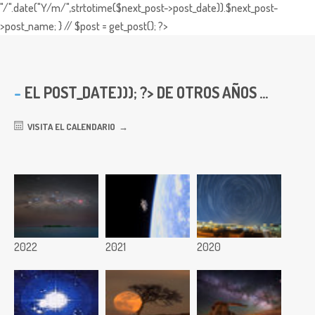
"/".date("Y/m/",strtotime($next_post->post_date)).$next_post-
>post_name; } // $post = get_post(); ?>
EL
POST_DATE))); ?> DE OTROS AÑOS ...
VISITA EL CALENDARIO
2022
2021
2020