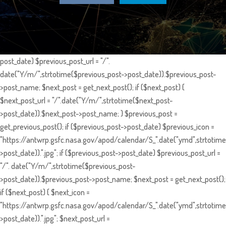
post_date) $previous_post_url = "/".
date("Y/m/",strtotime($previous_post->post_date)).$previous_post-
>post_name; $next_post = get_next_post(); if ($next_post) {
$next_post_url = "/".date("Y/m/",strtotime($next_post-
>post_date)).$next_post->post_name; } $previous_post =
get_previous_post(); if ($previous_post->post_date) $previous_icon =
"https://antwrp.gsfc.nasa.gov/apod/calendar/S_".date("ymd",strtotime
>post_date)).".jpg"; if ($previous_post->post_date) $previous_post_url =
"/". date("Y/m/",strtotime($previous_post-
>post_date)).$previous_post->post_name; $next_post = get_next_post();
if ($next_post) { $next_icon =
"https://antwrp.gsfc.nasa.gov/apod/calendar/S_".date("ymd",strtotime
>post_date)).".jpg"; $next_post_url =