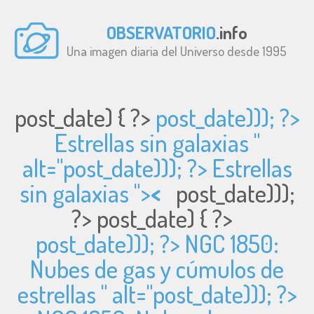
OBSERVATORIO
.info
Una imagen diaria del Universo desde 1995
post_date) { ?>
post_date))); ?>
Estrellas sin galaxias "
alt="
post_date))); ?> Estrellas
sin galaxias ">
<
post_date)));
?>
post_date) { ?>
post_date))); ?> NGC 1850:
Nubes de gas y cúmulos de
estrellas " alt="
post_date))); ?>