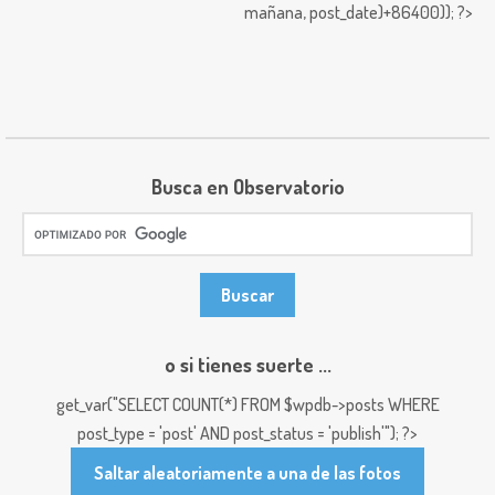
mañana,
post_date)+86400)); ?>
Busca en Observatorio
o si tienes suerte ...
get_var("SELECT COUNT(*) FROM $wpdb->posts WHERE
post_type = 'post' AND post_status = 'publish'"); ?>
Saltar aleatoriamente a una de las fotos