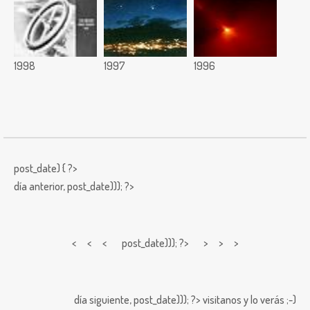
1998
1997
1996
post_date) { ?>
día anterior,
post_date))); ?>
< < <
post_date))); ?> > > >
día siguiente,
post_date))); ?>
visitanos y lo verás ;-)