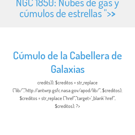
NGC 1850: Nubes de gas y
cúmulos de estrellas ">
>
Cúmulo de la Cabellera de
Galaxias
credits)); $creditos = str_replace
("lib/","http://antwrp.gsfc.nasa.gov/apod/lib/", $creditos);
$creditos = str_replace ("href","target='_blank' href",
$creditos); ?>