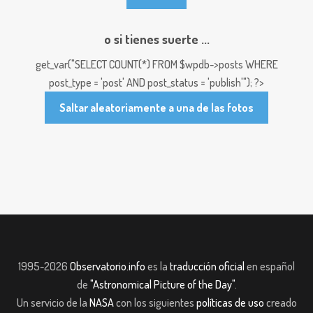
o si tienes suerte ...
get_var("SELECT COUNT(*) FROM $wpdb->posts WHERE
post_type = 'post' AND post_status = 'publish'"); ?>
Saltar aleatoriamente a una de las fotos
1995-2026
Observatorio.info
es la
traducción oficial
en español
de
"Astronomical Picture of the Day"
.
Un servicio de la
NASA
con los siguientes
políticas de uso
creado