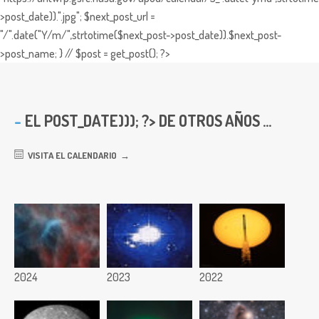
>post_date)).".jpg"; $next_post_url =
"/".date("Y/m/",strtotime($next_post->post_date)).$next_post-
>post_name; } // $post = get_post(); ?>
EL
POST_DATE))); ?> DE OTROS AÑOS ...
VISITA EL CALENDARIO
2024
2023
2022