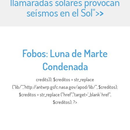
llamaradas solares provocan
seísmos en el Sol">
>
Fobos: Luna de Marte
Condenada
credits)); $creditos = str_replace
("lib/","http://antwrp.gsfc.nasa.gov/apod/lib/", $creditos);
$creditos = str_replace ("href","target='_blank' href",
$creditos); ?>