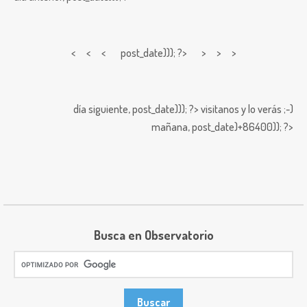
< < <
post_date))); ?> > > >
día siguiente,
post_date))); ?>
visitanos y lo verás ;-)
mañana,
post_date)+86400)); ?>
Busca en Observatorio