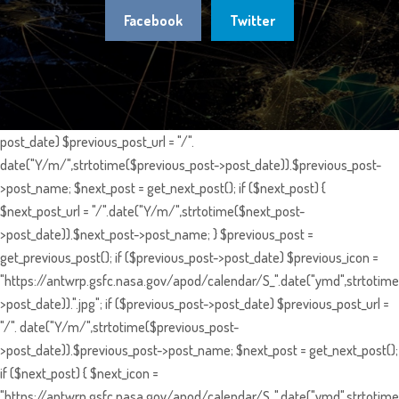
Facebook
Twitter
post_date) $previous_post_url = "/".
date("Y/m/",strtotime($previous_post->post_date)).$previous_post-
>post_name; $next_post = get_next_post(); if ($next_post) {
$next_post_url = "/".date("Y/m/",strtotime($next_post-
>post_date)).$next_post->post_name; } $previous_post =
get_previous_post(); if ($previous_post->post_date) $previous_icon =
"https://antwrp.gsfc.nasa.gov/apod/calendar/S_".date("ymd",strtotime
>post_date)).".jpg"; if ($previous_post->post_date) $previous_post_url =
"/". date("Y/m/",strtotime($previous_post-
>post_date)).$previous_post->post_name; $next_post = get_next_post();
if ($next_post) { $next_icon =
"https://antwrp.gsfc.nasa.gov/apod/calendar/S_".date("ymd",strtotime