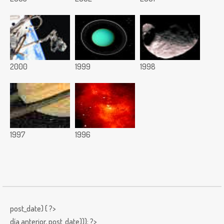
2000
1999
1998
1997
1996
post_date) { ?>
día anterior,
post_date))); ?>