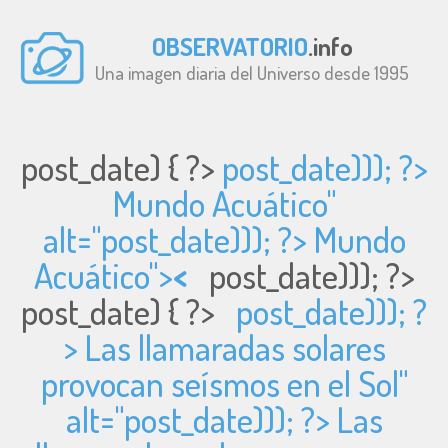
OBSERVATORIO
.info
Una imagen diaria del Universo desde 1995
post_date) { ?>
post_date))); ?>
Mundo Acuático"
alt="
post_date))); ?> Mundo
Acuático">
<
post_date))); ?>
post_date) { ?>
post_date))); ?
> Las llamaradas solares
provocan seísmos en el Sol"
alt="
post_date))); ?> Las