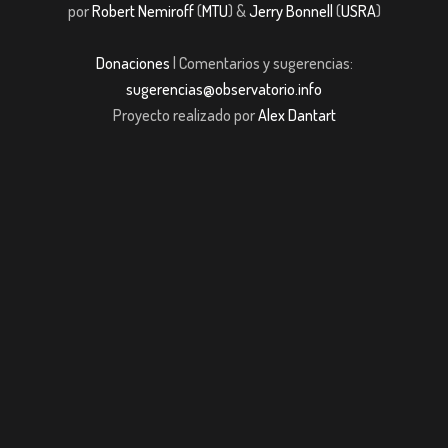
por
Robert Nemiroff
(
MTU
) &
Jerry Bonnell
(
USRA
)
Donaciones
| Comentarios y sugerencias:
sugerencias@observatorio.info
Proyecto realizado por
Alex Dantart
ibom
Grandpashabet
Casibom