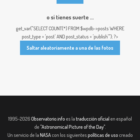
o si tienes suerte ...
get_var("SELECT COUNT(*) FROM $wpdb->posts WHERE
post_type = 'post' AND post_status = 'publish'"); ?>
Saltar aleatoriamente a una de las fotos
1995-2026
Observatorio.info
es la
traducción oficial
en español
de
"Astronomical Picture of the Day"
.
Un servicio de la
NASA
con los siguientes
políticas de uso
creado