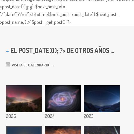
>post_date)).".jpg"; $next_post_url =
"/".date("Y/m/",strtotime($next_post->post_date)).$next_post-
>post_name; } // $post = get_post(); ?>
EL
POST_DATE))); ?> DE OTROS AÑOS ...
VISITA EL CALENDARIO
2025
2024
2023