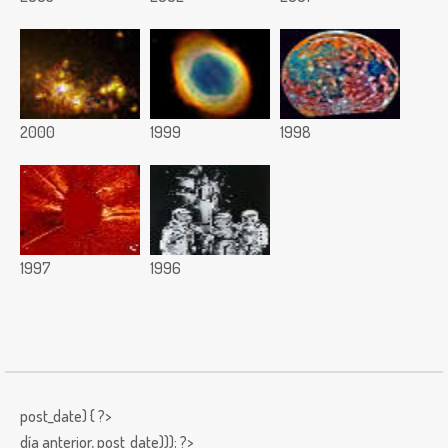
2000
1999
1998
1997
1996
post_date) { ?>
día anterior,
post_date))); ?>