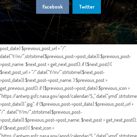
Facebook
Twitter
post_date) $previous_post_url = "/".
date("Y/m/",strtotime($previous_post->post_date)).$previous_post-
>post_name; $next_post = get_next_post(); if ($next_post) {
$next_post_url = "/".date("Y/m/",strtotime($next_post-
>post_date)).$next_post->post_name; } $previous_post =
get_previous_post(); if ($previous_post->post_date) $previous_icon =
"https://antwrp.gsfc.nasa.gov/apod/calendar/S_".date("ymd",strtotime
>post_date)).".jpg"; if ($previous_post->post_date) $previous_post_url =
"/". date("Y/m/",strtotime($previous_post-
>post_date)).$previous_post->post_name; $next_post = get_next_post();
if ($next_post) { $next_icon =
"https://antwrp.gsfc.nasa.gov/apod/calendar/S_".date("ymd",strtotime