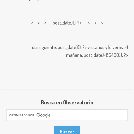
< < <
post_date))); ?> > > >
día siguiente,
post_date))); ?>
visitanos y lo verás ;-)
mañana,
post_date)+86400)); ?>
Busca en Observatorio