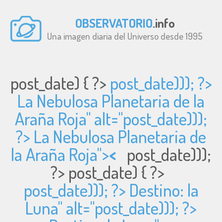
OBSERVATORIO
.info
Una imagen diaria del Universo desde 1995
post_date) { ?>
post_date))); ?>
La Nebulosa Planetaria de la
Araña Roja" alt="
post_date)));
?> La Nebulosa Planetaria de
la Araña Roja">
<
post_date)));
?>
post_date) { ?>
post_date))); ?> Destino: la
Luna" alt="
post_date))); ?>