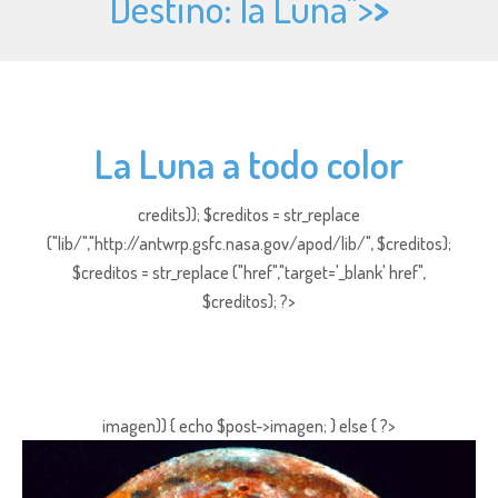
Destino: la Luna">
>
La Luna a todo color
credits)); $creditos = str_replace
("lib/","http://antwrp.gsfc.nasa.gov/apod/lib/", $creditos);
$creditos = str_replace ("href","target='_blank' href",
$creditos); ?>
imagen)) { echo $post->imagen; } else { ?>