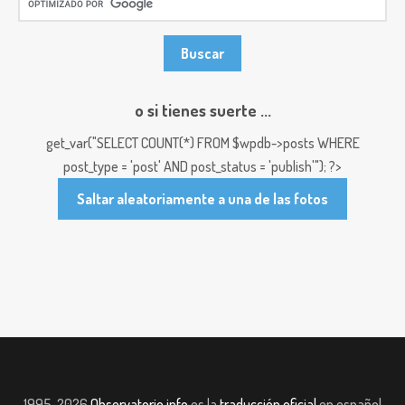
o si tienes suerte ...
get_var("SELECT COUNT(*) FROM $wpdb->posts WHERE
post_type = 'post' AND post_status = 'publish'"); ?>
Saltar aleatoriamente a una de las fotos
1995-2026
Observatorio.info
es la
traducción oficial
en español