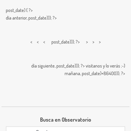
post_date) { ?>
día anterior,
post_date))); ?>
< < <
post_date))); ?> > > >
día siguiente,
post_date))); ?>
visitanos y lo verás ;-)
mañana,
post_date)+86400)); ?>
Busca en Observatorio