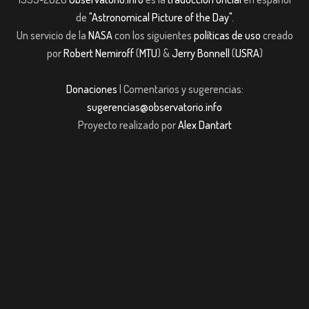
de
"Astronomical Picture of the Day"
.
Un servicio de la
NASA
con los siguientes
políticas de uso
creado
por
Robert Nemiroff
(
MTU
) &
Jerry Bonnell
(
USRA
)
Donaciones
| Comentarios y sugerencias:
sugerencias@observatorio.info
Proyecto realizado por
Alex Dantart
bet giriş
casibom giriş
casibom giriş
casibom
Grandpashabet