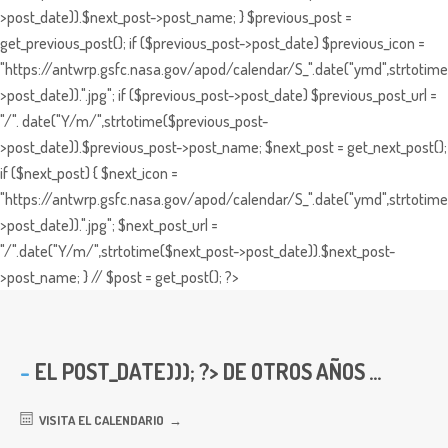
>post_date)).$next_post->post_name; } $previous_post =
get_previous_post(); if ($previous_post->post_date) $previous_icon =
"https://antwrp.gsfc.nasa.gov/apod/calendar/S_".date("ymd",strtotime
>post_date)).".jpg"; if ($previous_post->post_date) $previous_post_url =
"/". date("Y/m/",strtotime($previous_post-
>post_date)).$previous_post->post_name; $next_post = get_next_post();
if ($next_post) { $next_icon =
"https://antwrp.gsfc.nasa.gov/apod/calendar/S_".date("ymd",strtotime
>post_date)).".jpg"; $next_post_url =
"/".date("Y/m/",strtotime($next_post->post_date)).$next_post-
>post_name; } // $post = get_post(); ?>
EL
POST_DATE))); ?> DE OTROS AÑOS ...
VISITA EL CALENDARIO