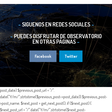
SIGUENOS EN REDES SOCIALES
PUEDES DISFRUTAR DE OBSERVATORIO
EN OTRAS PÁGINAS
Facebook
Twitter
post_date) $previous_post_url = "/".
date("Y/m/",strtotime($previous_post->post_date)).$previous_post-
>post_name; $next_post = get_next_post(); if ($next_post) {
$next_post_url = "/".date("Y/m/",strtotime($next_post-