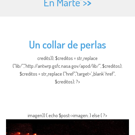
En Marte">
>
Un collar de perlas
credits)); $creditos = str_replace
("lib/","http://antwrp.gsfc.nasa.gov/apod/lib/", $creditos);
$creditos = str_replace ("href","target='_blank' href",
$creditos); ?>
imagen)) { echo $post->imagen; } else { ?>