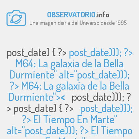
OBSERVATORIO
.info
Una imagen diaria del Universo desde 1995
post_date) { ?>
post_date))); ?>
M64: La galaxia de la Bella
Durmiente" alt="
post_date)));
?> M64: La galaxia de la Bella
Durmiente">
<
post_date))); ?
>
post_date) { ?>
post_date)));
?> El Tiempo En Marte"
alt="
post_date))); ?> El Tiempo