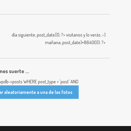
día siguiente,
post_date))); ?>
visitanos y lo verás ;-)
mañana,
post_date)+86400)); ?>
enes suerte ...
pdb->posts WHERE post_type = 'post' AND
ar aleatoriamente a una de las fotos