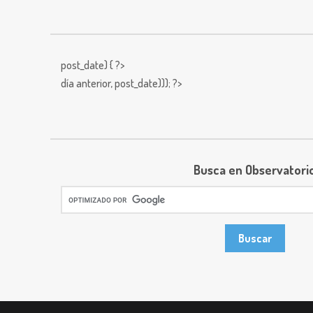
post_date) { ?>
día anterior,
post_date))); ?>
Busca en Observatori