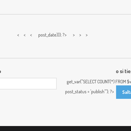
< < <
post_date))); ?> > > >
o
o si ti
get_var("SELECT COUNT(*) FROM $w
post_status = 'publish'"); ?>
Salt