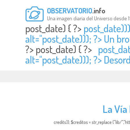
OBSERVATORIO
.info
Una imagen diaria del Universo desde 
post_date) { ?>
post_date)))
alt="
post_date))); ?> Un bro
?>
post_date) { ?>
post_dat
alt="
post_date))); ?> Desor
La Vía
credits)); $creditos = str_replace ("lib/","