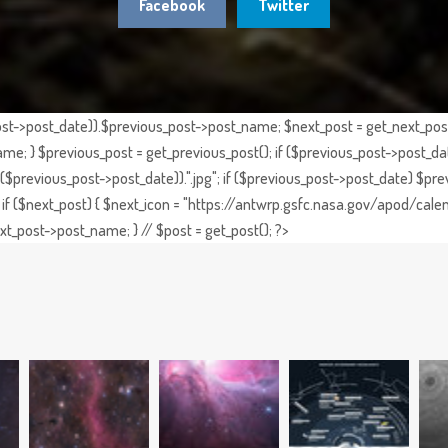
Facebook
Twitter
st->post_date)).$previous_post->post_name; $next_post = get_next_post()
e; } $previous_post = get_previous_post(); if ($previous_post->post_da
previous_post->post_date)).".jpg"; if ($previous_post->post_date) $prev
if ($next_post) { $next_icon = "https://antwrp.gsfc.nasa.gov/apod/calen
t_post->post_name; } // $post = get_post(); ?>