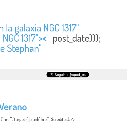
n la galaxia NGC 1317"
a NGC 1317">
<
post_date)));
de Stephan"
 Verano
"href","target='_blank' href", $creditos); ?>