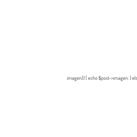
imagen)) { echo $post->imagen; } els