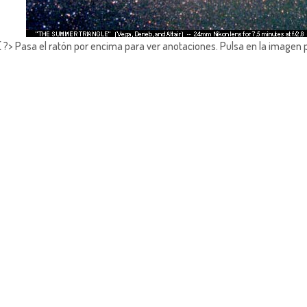
?> Pasa el ratón por encima para ver anotaciones.
Pulsa en la imagen 