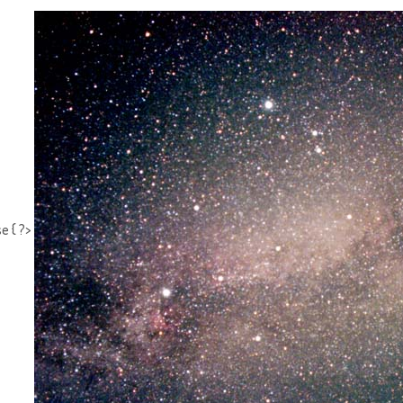
e { ?>