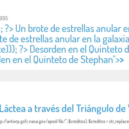
1995
; ?> Un brote de estrellas anular e
te de estrellas anular en la galaxi
e))); ?> Desorden en el Quinteto 
den en el Quinteto de Stephan">
>
 Láctea a través del Triángulo de
http://antwrp.gsfc.nasa.gov/apod/lib/", $creditos); $creditos = str_replace (