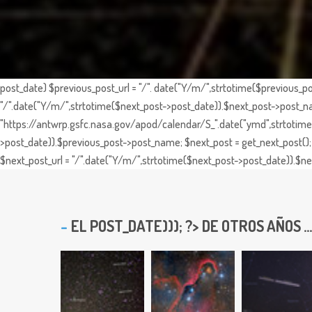
post_date) $previous_post_url = "/". date("Y/m/",strtotime($previous_po
"/".date("Y/m/",strtotime($next_post->post_date)).$next_post->post_nam
"https://antwrp.gsfc.nasa.gov/apod/calendar/S_".date("ymd",strtotime($
>post_date)).$previous_post->post_name; $next_post = get_next_post(); 
$next_post_url = "/".date("Y/m/",strtotime($next_post->post_date)).$nex
EL
POST_DATE))); ?> DE OTROS AÑOS ...