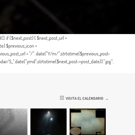
; if ($next_post) { $next_post_url =
te) $previous_icon =
ious_post_url = "/". date("Y/m/",strtotime($previous_post-
dar/S_".date("ymd",strtotime($next_post->post_date)).".jpg";
VISITA EL CALENDARIO