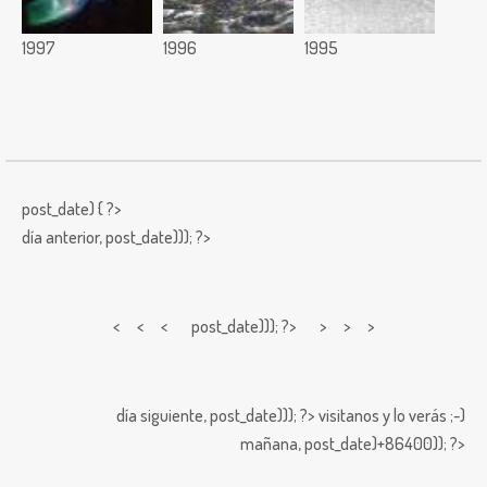
1997
1996
1995
post_date) { ?>
día anterior,
post_date))); ?>
< < <
post_date))); ?> > > >
día siguiente,
post_date))); ?>
visitanos y lo verás ;-)
mañana,
post_date)+86400)); ?>