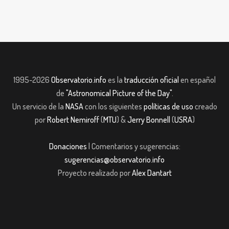
1995-2026
Observatorio.info
es la
traducción oficial
en español
de
"Astronomical Picture of the Day"
.
Un servicio de la
NASA
con los siguientes
políticas de uso
creado
por
Robert Nemiroff
(
MTU
) &
Jerry Bonnell
(
USRA
)
Donaciones
| Comentarios y sugerencias:
sugerencias@observatorio.info
Proyecto realizado por
Alex Dantart
 giriş