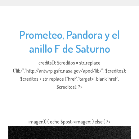
Prometeo, Pandora y el
anillo F de Saturno
credits)); $creditos = str_replace
("lib/","http://antwrp.gsfc.nasa.gov/apod/lib/", $creditos);
$creditos = str_replace ("href","target='_blank' href",
$creditos); ?>
imagen)) { echo $post->imagen; } else { ?>