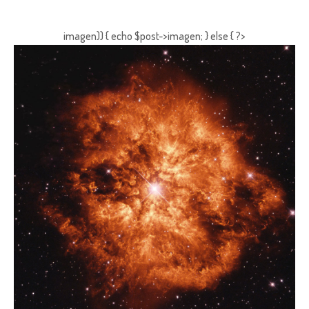
imagen)) { echo $post->imagen; } else { ?>