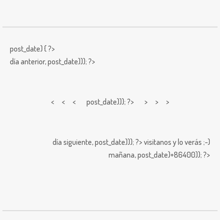
post_date) { ?>
día anterior,
post_date))); ?>
< < <
post_date))); ?> > > >
día siguiente,
post_date))); ?>
visitanos y lo verás ;-)
mañana,
post_date)+86400)); ?>