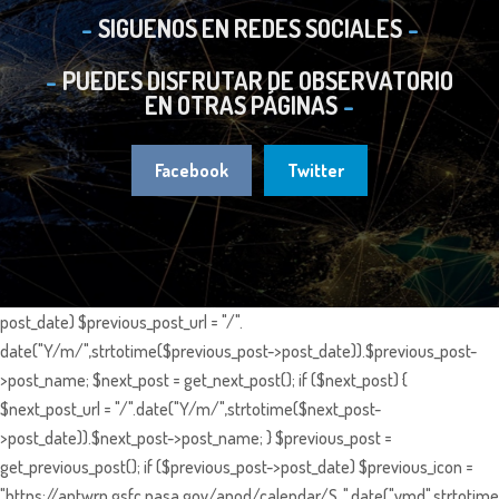
SIGUENOS EN REDES SOCIALES
PUEDES DISFRUTAR DE OBSERVATORIO
EN OTRAS PÁGINAS
Facebook
Twitter
post_date) $previous_post_url = "/".
date("Y/m/",strtotime($previous_post->post_date)).$previous_post-
>post_name; $next_post = get_next_post(); if ($next_post) {
$next_post_url = "/".date("Y/m/",strtotime($next_post-
>post_date)).$next_post->post_name; } $previous_post =
get_previous_post(); if ($previous_post->post_date) $previous_icon =
"https://antwrp.gsfc.nasa.gov/apod/calendar/S_".date("ymd",strtotime