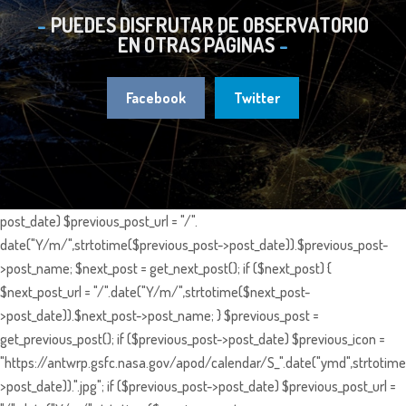
PUEDES DISFRUTAR DE OBSERVATORIO
EN OTRAS PÁGINAS
Facebook
Twitter
post_date) $previous_post_url = "/".
date("Y/m/",strtotime($previous_post->post_date)).$previous_post-
>post_name; $next_post = get_next_post(); if ($next_post) {
$next_post_url = "/".date("Y/m/",strtotime($next_post-
>post_date)).$next_post->post_name; } $previous_post =
get_previous_post(); if ($previous_post->post_date) $previous_icon =
"https://antwrp.gsfc.nasa.gov/apod/calendar/S_".date("ymd",strtotime
>post_date)).".jpg"; if ($previous_post->post_date) $previous_post_url =