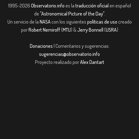
1995-2026
Observatorio.info
es la
traducción oficial
en español
de
"Astronomical Picture of the Day"
.
Un servicio de la
NASA
con los siguientes
políticas de uso
creado
por
Robert Nemiroff
(
MTU
) &
Jerry Bonnell
(
USRA
)
Donaciones
| Comentarios y sugerencias:
sugerencias@observatorio.info
Proyecto realizado por
Alex Dantart
t Giriş
jojobet giriş
casibom giriş
casibom
Grandpashabet
JOJOBET
casib