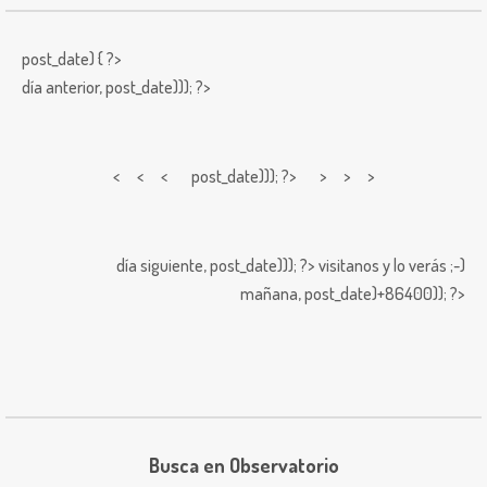
post_date) { ?>
día anterior,
post_date))); ?>
< < <
post_date))); ?> > > >
día siguiente,
post_date))); ?>
visitanos y lo verás ;-)
mañana,
post_date)+86400)); ?>
Busca en Observatorio