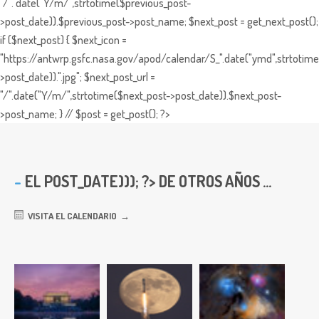
"/". date("Y/m/",strtotime($previous_post-
>post_date)).$previous_post->post_name; $next_post = get_next_post();
if ($next_post) { $next_icon =
"https://antwrp.gsfc.nasa.gov/apod/calendar/S_".date("ymd",strtotime
>post_date)).".jpg"; $next_post_url =
"/".date("Y/m/",strtotime($next_post->post_date)).$next_post-
>post_name; } // $post = get_post(); ?>
EL
POST_DATE))); ?> DE OTROS AÑOS ...
VISITA EL CALENDARIO