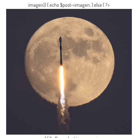
imagen)) { echo $post->imagen; } else { ?>