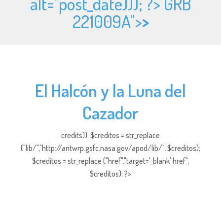
alt="
post_date))); ?> GRB
221009A">
>
El Halcón y la Luna del
Cazador
credits)); $creditos = str_replace
("lib/","http://antwrp.gsfc.nasa.gov/apod/lib/", $creditos);
$creditos = str_replace ("href","target='_blank' href",
$creditos); ?>