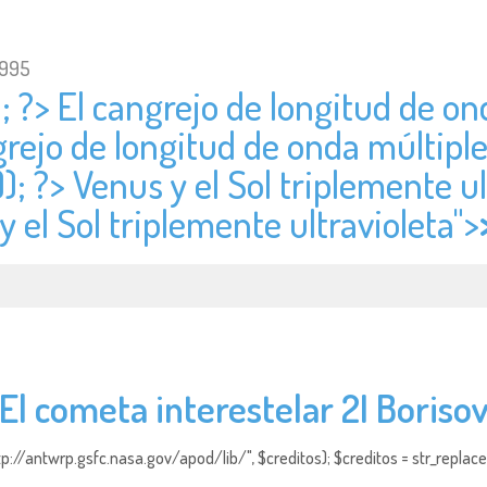
1995
; ?> El cangrejo de longitud de on
grejo de longitud de onda múltiple
); ?> Venus y el Sol triplemente ul
y el Sol triplemente ultravioleta">
El cometa interestelar 2I Boriso
http://antwrp.gsfc.nasa.gov/apod/lib/", $creditos); $creditos = str_replace (