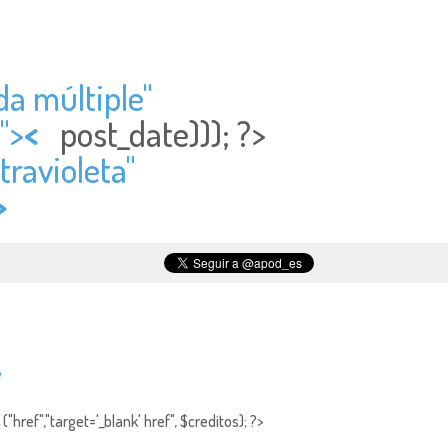
da múltiple"
">
<
post_date))); ?>
travioleta"
>
v
"href","target='_blank' href", $creditos); ?>