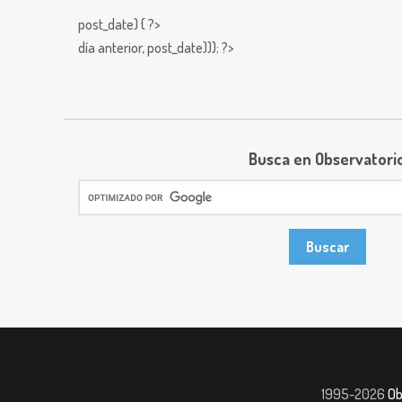
post_date) { ?>
día anterior,
post_date))); ?>
Busca en Observatori
1995-2026
Ob