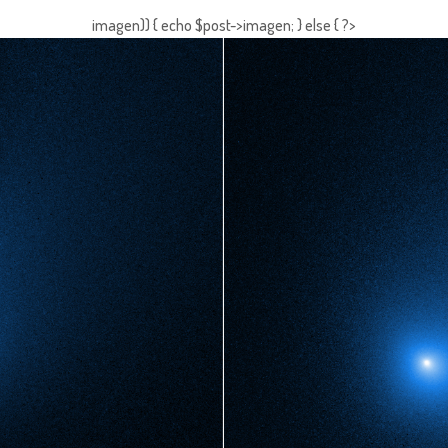
imagen)) { echo $post->imagen; } else { ?>