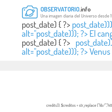
OBSERVATORIO
.info
Una imagen diaria del Universo desde 
post_date) { ?>
post_date)))
alt="
post_date))); ?> El can
post_date) { ?>
post_date))
alt="
post_date))); ?> Venus 
credits)); $creditos = str_replace ("lib/","