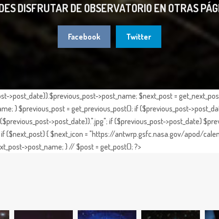
DES DISFRUTAR DE OBSERVATORIO EN OTRAS PÁG
Facebook
Twitter
st->post_date)).$previous_post->post_name; $next_post = get_next_post()
e; } $previous_post = get_previous_post(); if ($previous_post->post_da
previous_post->post_date)).".jpg"; if ($previous_post->post_date) $prev
if ($next_post) { $next_icon = "https://antwrp.gsfc.nasa.gov/apod/calen
t_post->post_name; } // $post = get_post(); ?>