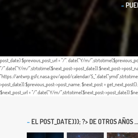
PUE
post_date) $previous_post_url = "/". date("Y/m/",strtotime($previous_po
"/".date("Y/m/",strtotime($next_post->post_date)).$next_post->post_nam
"https://antwrp.gsfc.nasa.gov/apod/calendar/S_".date("ymd",strtotime($
>post_date)).$previous_post->post_name; $next_post = get_next_post(); 
$next_post_url = "/".date("Y/m/",strtotime($next_post->post_date)).$nex
EL
POST_DATE))); ?> DE OTROS AÑOS ...