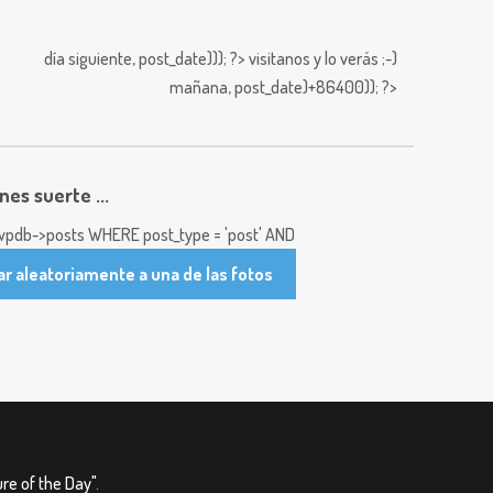
día siguiente,
post_date))); ?>
visitanos y lo verás ;-)
mañana,
post_date)+86400)); ?>
enes suerte ...
pdb->posts WHERE post_type = 'post' AND
ar aleatoriamente a una de las fotos
re of the Day"
.