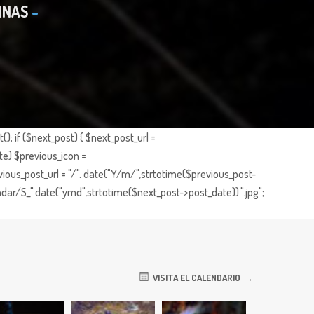
INAS
; if ($next_post) { $next_post_url =
te) $previous_icon =
ious_post_url = "/". date("Y/m/",strtotime($previous_post-
dar/S_".date("ymd",strtotime($next_post->post_date)).".jpg";
VISITA EL CALENDARIO