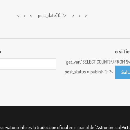
< < <
post_date))); ?> > > >
o
o si ti
get_var("SELECT COUNT(*) FROM $w
post_status = 'publish'"); ?>
Salt
servatorio.info
es la
traducción oficial
en español de
"Astronomical Pictu