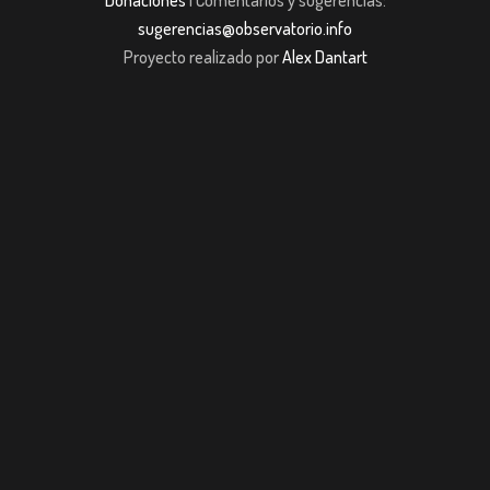
sugerencias@observatorio.info
Proyecto realizado por
Alex Dantart
ojobet giriş
casibom giriş
casibom
Grandpashabet
JOJOBET
casibom