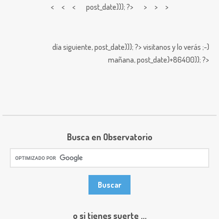
< < <
post_date))); ?> > > >
día siguiente,
post_date))); ?>
visitanos y lo verás ;-)
mañana,
post_date)+86400)); ?>
Busca en Observatorio
o si tienes suerte ...