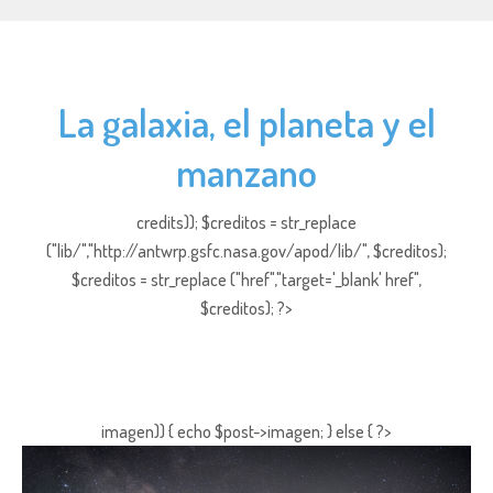
La galaxia, el planeta y el
manzano
credits)); $creditos = str_replace
("lib/","http://antwrp.gsfc.nasa.gov/apod/lib/", $creditos);
$creditos = str_replace ("href","target='_blank' href",
$creditos); ?>
imagen)) { echo $post->imagen; } else { ?>