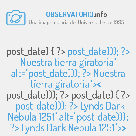
OBSERVATORIO
.info
Una imagen diaria del Universo desde 1995
post_date) { ?>
post_date))); ?>
Nuestra tierra giratoria"
alt="
post_date))); ?> Nuestra
tierra giratoria">
<
post_date))); ?>
post_date) { ?>
post_date))); ?> Lynds Dark
Nebula 1251" alt="
post_date)));
?> Lynds Dark Nebula 1251">
>