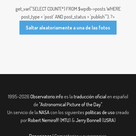
get_var("SELECT COUNT(*) FROM $wpdb->posts WHERE
post_type = 'post' AND post_status = 'publish'"); ?>
Saltar aleatoriamente a una de las fotos
1995-2026
Observatorio.info
es la
traducción oficial
en español
de
"Astronomical Picture of the Day"
.
Un servicio de la
NASA
con los siguientes
políticas de uso
creado
por
Robert Nemiroff
(
MTU
) &
Jerry Bonnell
(
USRA
)
Donaciones
| Comentarios y sugerencias: