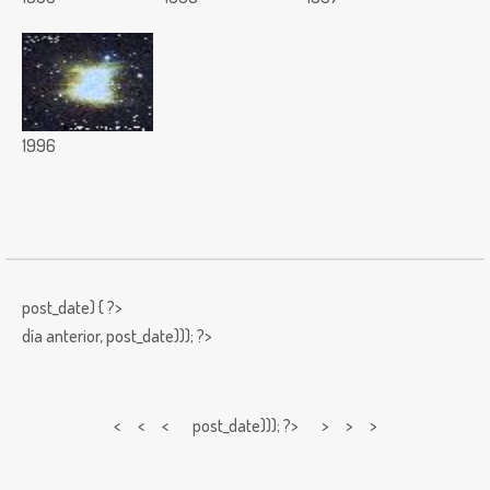
1996
post_date) { ?>
día anterior,
post_date))); ?>
< < <
post_date))); ?> > > >