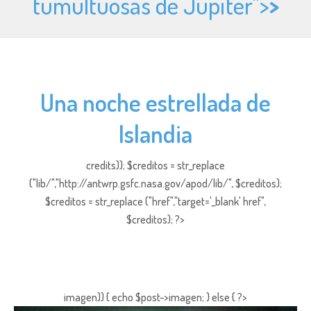
tumultuosas de Júpiter">
>
Una noche estrellada de
Islandia
credits)); $creditos = str_replace
("lib/","http://antwrp.gsfc.nasa.gov/apod/lib/", $creditos);
$creditos = str_replace ("href","target='_blank' href",
$creditos); ?>
imagen)) { echo $post->imagen; } else { ?>