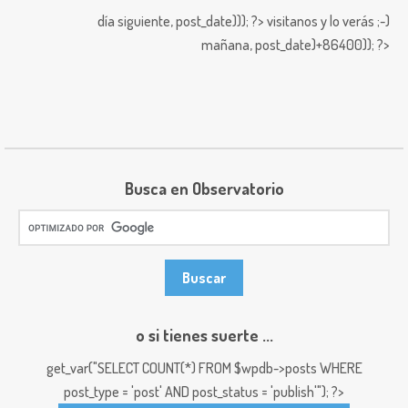
día siguiente,
post_date))); ?>
visitanos y lo verás ;-)
mañana,
post_date)+86400)); ?>
Busca en Observatorio
o si tienes suerte ...
get_var("SELECT COUNT(*) FROM $wpdb->posts WHERE
post_type = 'post' AND post_status = 'publish'"); ?>