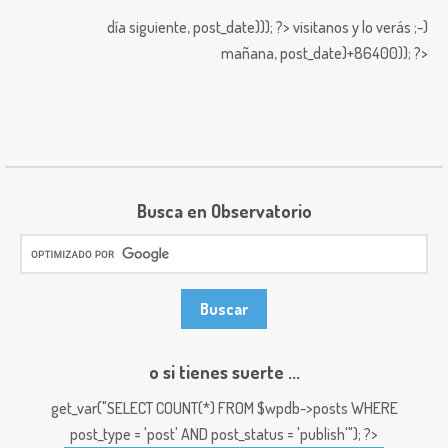
día siguiente,
post_date))); ?>
visitanos y lo verás ;-)
mañana,
post_date)+86400)); ?>
Busca en Observatorio
o si tienes suerte ...
get_var("SELECT COUNT(*) FROM $wpdb->posts WHERE
post_type = 'post' AND post_status = 'publish'"); ?>