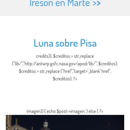
Ireson en Marte">
>
Luna sobre Pisa
credits)); $creditos = str_replace
("lib/","http://antwrp.gsfc.nasa.gov/apod/lib/", $creditos);
$creditos = str_replace ("href","target='_blank' href",
$creditos); ?>
imagen)) { echo $post->imagen; } else { ?>