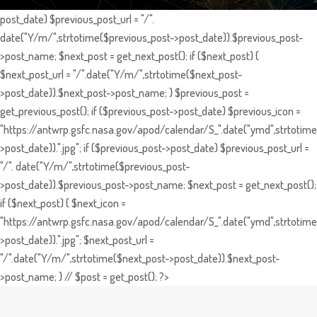
post_date) $previous_post_url = "/".
date("Y/m/",strtotime($previous_post->post_date)).$previous_post-
>post_name; $next_post = get_next_post(); if ($next_post) {
$next_post_url = "/".date("Y/m/",strtotime($next_post-
>post_date)).$next_post->post_name; } $previous_post =
get_previous_post(); if ($previous_post->post_date) $previous_icon =
"https://antwrp.gsfc.nasa.gov/apod/calendar/S_".date("ymd",strtotime
>post_date)).".jpg"; if ($previous_post->post_date) $previous_post_url =
"/". date("Y/m/",strtotime($previous_post-
>post_date)).$previous_post->post_name; $next_post = get_next_post();
if ($next_post) { $next_icon =
"https://antwrp.gsfc.nasa.gov/apod/calendar/S_".date("ymd",strtotime
>post_date)).".jpg"; $next_post_url =
"/".date("Y/m/",strtotime($next_post->post_date)).$next_post-
>post_name; } // $post = get_post(); ?>