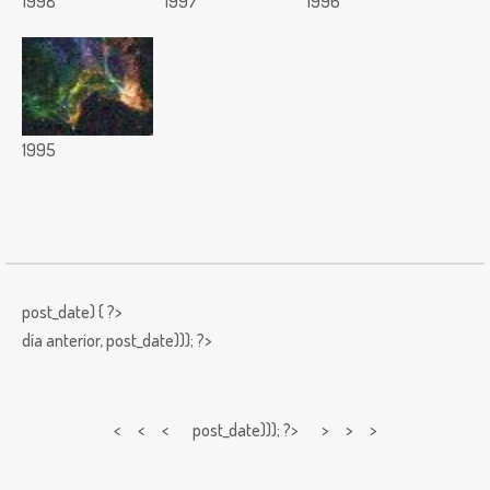
1998
1997
1996
1995
post_date) { ?>
día anterior,
post_date))); ?>
< < <
post_date))); ?> > > >