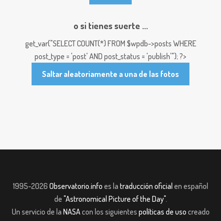
o si tienes suerte ...
get_var("SELECT COUNT(*) FROM $wpdb->posts WHERE
post_type = 'post' AND post_status = 'publish'"); ?>
Saltar aleatoriamente a una de las fotos
1995-2026
Observatorio.info
es la
traducción oficial
en español
de
"Astronomical Picture of the Day"
.
Un servicio de la
NASA
con los siguientes
políticas de uso
creado