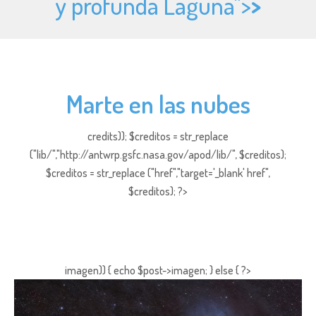
y profunda Laguna">
>
Marte en las nubes
credits)); $creditos = str_replace
("lib/","http://antwrp.gsfc.nasa.gov/apod/lib/", $creditos);
$creditos = str_replace ("href","target='_blank' href",
$creditos); ?>
imagen)) { echo $post->imagen; } else { ?>