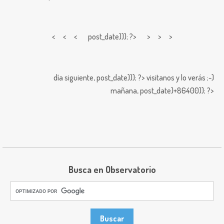
< < <
post_date))); ?> > > >
día siguiente,
post_date))); ?>
visitanos y lo verás ;-)
mañana,
post_date)+86400)); ?>
Busca en Observatorio