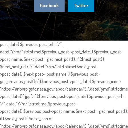
Facebook
Twitter
post_date) $previous_post_url = "/".
date("Y/m/",strtotime($previous_post->post_date)).$previous_post-
>post_name; $next_post = get_next_post(); if ($next_post) {
$next_post_url = "/".date("Y/m/",strtotime($next_post-
>post_date)).$next_post->post_name; } $previous_post =
get_previous_post(); if ($previous_post->post_date) $previous_icon =
"https://antwrp.gsfc.nasa.gov/apod/calendar/S_".date("ymd",strtotime
>post_date)).".jpg"; if ($previous_post->post_date) $previous_post_url =
"/". date("Y/m/",strtotime($previous_post-
>post_date)).$previous_post->post_name; $next_post = get_next_post();
if ($next_post) { $next_icon =
"https://antwrp.gsfc.nasa.gov/apod/calendar/S_".date("ymd",strtotime