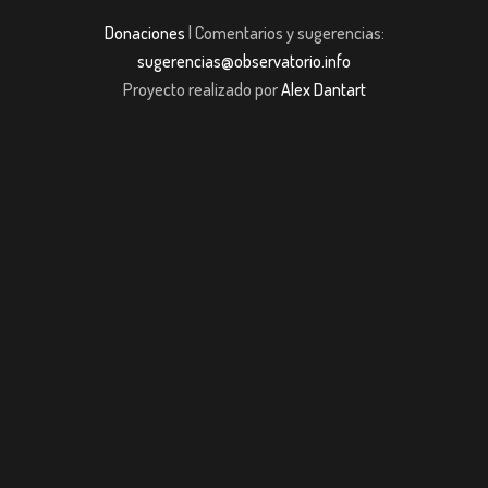
Donaciones
| Comentarios y sugerencias:
sugerencias@observatorio.info
Proyecto realizado por
Alex Dantart
riş
casibom giriş
casibom giriş
Jojobet
casibom giriş