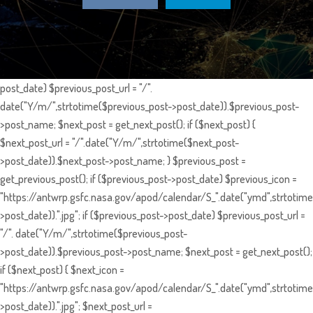
post_date) $previous_post_url = "/".
date("Y/m/",strtotime($previous_post->post_date)).$previous_post-
>post_name; $next_post = get_next_post(); if ($next_post) {
$next_post_url = "/".date("Y/m/",strtotime($next_post-
>post_date)).$next_post->post_name; } $previous_post =
get_previous_post(); if ($previous_post->post_date) $previous_icon =
"https://antwrp.gsfc.nasa.gov/apod/calendar/S_".date("ymd",strtotime
>post_date)).".jpg"; if ($previous_post->post_date) $previous_post_url =
"/". date("Y/m/",strtotime($previous_post-
>post_date)).$previous_post->post_name; $next_post = get_next_post();
if ($next_post) { $next_icon =
"https://antwrp.gsfc.nasa.gov/apod/calendar/S_".date("ymd",strtotime
>post_date)).".jpg"; $next_post_url =