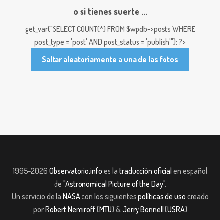
o si tienes suerte ...
get_var("SELECT COUNT(*) FROM $wpdb->posts WHERE
post_type = 'post' AND post_status = 'publish'"); ?>
Saltar aleatoriamente a una de las fotos
1995-2026
Observatorio.info
es la
traducción oficial
en español
de
"Astronomical Picture of the Day"
.
Un servicio de la
NASA
con los siguientes
políticas de uso
creado
por
Robert Nemiroff
(
MTU
) &
Jerry Bonnell
(
USRA
)