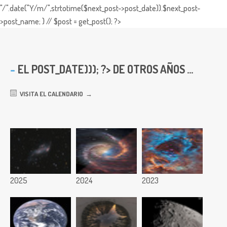
"/".date("Y/m/",strtotime($next_post->post_date)).$next_post-
>post_name; } // $post = get_post(); ?>
EL
POST_DATE))); ?> DE OTROS AÑOS ...
VISITA EL CALENDARIO
2025
2024
2023