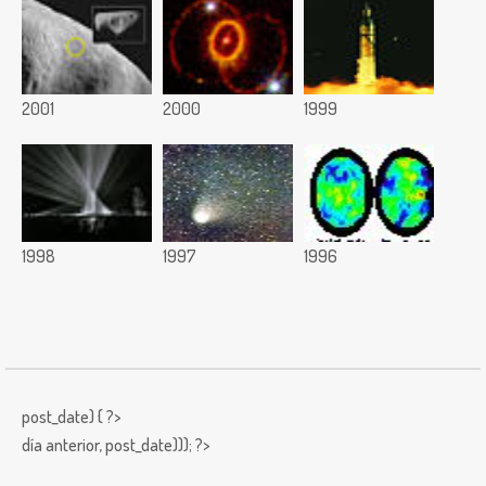
2001
2000
1999
1998
1997
1996
post_date) { ?>
día anterior,
post_date))); ?>