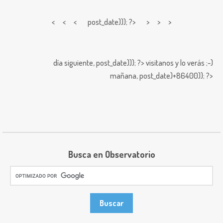
< < <
post_date))); ?> > > >
día siguiente,
post_date))); ?>
visitanos y lo verás ;-)
mañana,
post_date)+86400)); ?>
Busca en Observatorio