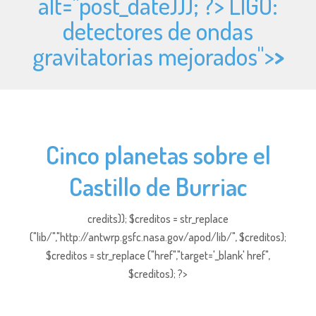
alt="
post_date))); ?> LIGO:
detectores de ondas
gravitatorias mejorados">
>
Cinco planetas sobre el
Castillo de Burriac
credits)); $creditos = str_replace
("lib/","http://antwrp.gsfc.nasa.gov/apod/lib/", $creditos);
$creditos = str_replace ("href","target='_blank' href",
$creditos); ?>