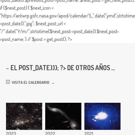
>post_date)).$previous_post->post_name; $next_post = get_next_post();
if ($next_post) { $next_icon =
"https://antwrp.gsfc.nasa.gov/apod/calendar/S_".date("ymd",strtotime
>post_date)).".jpg"; $next_post_url =
"/".date("Y/m/",strtotime($next_post->post_date)).$next_post-
>post_name; } // $post = get_post(); ?>
EL
POST_DATE))); ?> DE OTROS AÑOS ...
VISITA EL CALENDARIO
2023
2022
2021