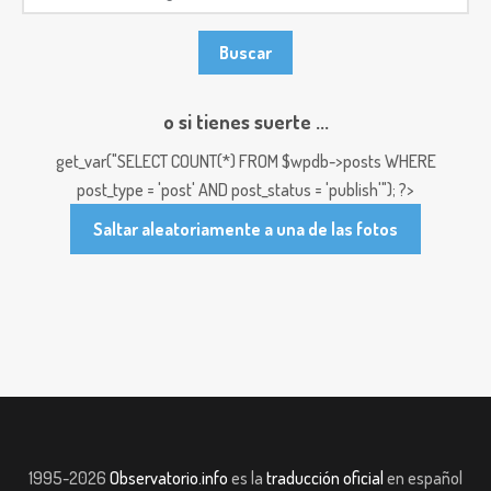
o si tienes suerte ...
get_var("SELECT COUNT(*) FROM $wpdb->posts WHERE
post_type = 'post' AND post_status = 'publish'"); ?>
Saltar aleatoriamente a una de las fotos
1995-2026
Observatorio.info
es la
traducción oficial
en español