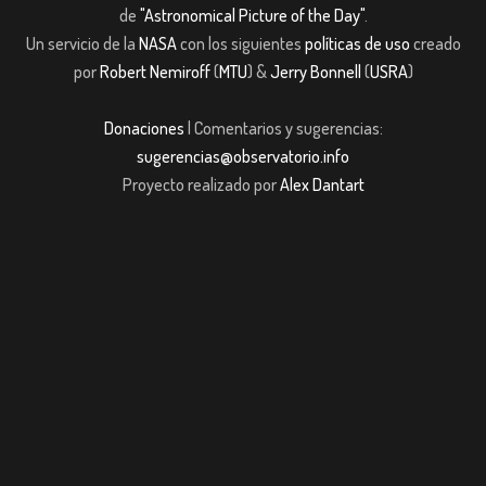
de
"Astronomical Picture of the Day"
.
Un servicio de la
NASA
con los siguientes
políticas de uso
creado
por
Robert Nemiroff
(
MTU
) &
Jerry Bonnell
(
USRA
)
Donaciones
| Comentarios y sugerencias:
sugerencias@observatorio.info
Proyecto realizado por
Alex Dantart
ş
casibom giriş
casibom giriş
Jojobet
casibom giriş