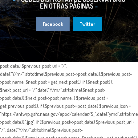
EN OTRAS PÁGINAS
Facebook
Twitter
post_date) $previous_post_url = "/".
date("Y/m/",strtotime($previous_post->post_date)).$previous_post-
>post_name; $next_post = get_next_post(); if ($next_post) {
$next_post_url = "/".date("Y/m/",strtotime($next_post-
>post_date)).$next_post->post_name; } $previous_post =
get_previous_post(); if ($previous_post->post_date) $previous_icon =
"https://antwrp.gsfc.nasa.gov/apod/calendar/S_".date("ymd",strtotime
>post_date)).".jpg"; if ($previous_post->post_date) $previous_post_url =
"/". date("Y/m/",strtotime($previous_post-