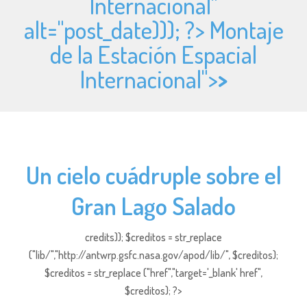
Internacional"
alt="
post_date))); ?> Montaje
de la Estación Espacial
Internacional">
>
Un cielo cuádruple sobre el
Gran Lago Salado
credits)); $creditos = str_replace
("lib/","http://antwrp.gsfc.nasa.gov/apod/lib/", $creditos);
$creditos = str_replace ("href","target='_blank' href",
$creditos); ?>