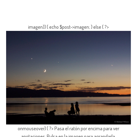
imagen)) { echo $post->imagen; } else { ?>
onmouseover) { ?> Pasa el ratón por encima para ver
anotaciones.
Pulsa en la imagen para agrandarla.