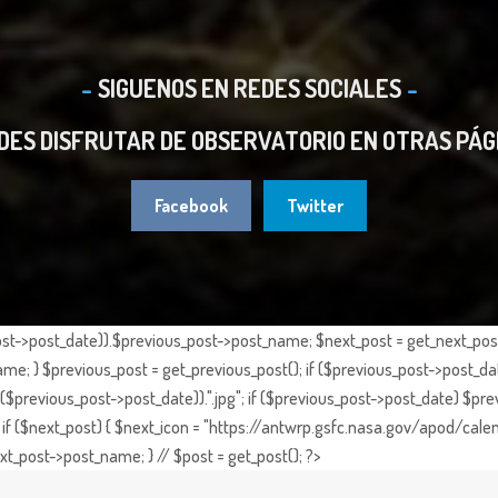
SIGUENOS EN REDES SOCIALES
DES DISFRUTAR DE OBSERVATORIO EN OTRAS PÁG
Facebook
Twitter
st->post_date)).$previous_post->post_name; $next_post = get_next_post()
e; } $previous_post = get_previous_post(); if ($previous_post->post_da
previous_post->post_date)).".jpg"; if ($previous_post->post_date) $prev
if ($next_post) { $next_icon = "https://antwrp.gsfc.nasa.gov/apod/calen
t_post->post_name; } // $post = get_post(); ?>