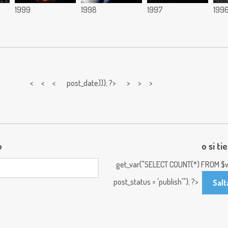
1999
1998
1997
199
< < <
post_date))); ?> > > >
o
o si ti
get_var("SELECT COUNT(*) FROM $w
post_status = 'publish'"); ?>
Salt