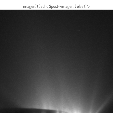
imagen)) { echo $post->imagen; } else { ?>