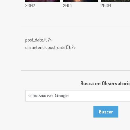
2002
2001
2000
post_date) { ?>
día anterior,
post_date))); ?>
Busca en Observatori