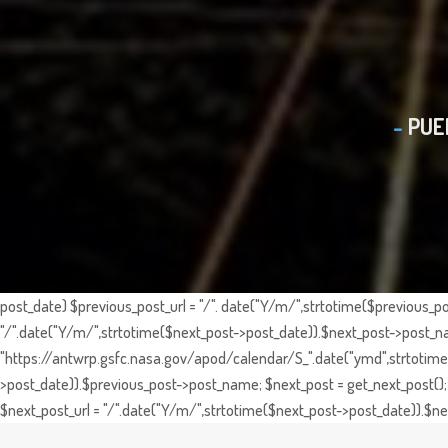
PUE
post_date) $previous_post_url = "/". date("Y/m/",strtotime($previous_po
"/".date("Y/m/",strtotime($next_post->post_date)).$next_post->post_nam
"https://antwrp.gsfc.nasa.gov/apod/calendar/S_".date("ymd",strtotime($
>post_date)).$previous_post->post_name; $next_post = get_next_post(); 
$next_post_url = "/".date("Y/m/",strtotime($next_post->post_date)).$nex