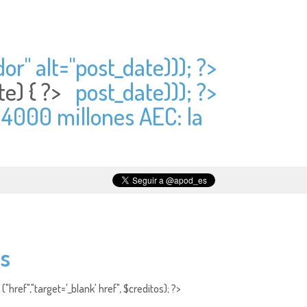
or" alt="
post_date))); ?>
te) { ?>
post_date))); ?>
> 4000 millones AEC: la
s
"href","target='_blank' href", $creditos); ?>