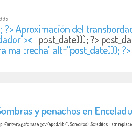
1995
; ?> Aproximación del transbordad
dador">
<
post_date))); ?>
post_da
a maltrecha" alt="
post_date))); ?
Sombras y penachos en Enceladu
http://antwrp.gsfc.nasa.gov/apod/lib/", $creditos); $creditos = str_replace (