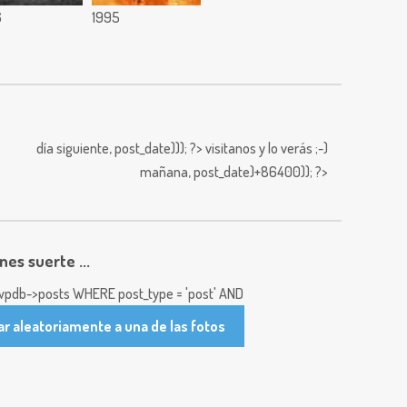
6
1995
día siguiente,
post_date))); ?>
visitanos y lo verás ;-)
mañana,
post_date)+86400)); ?>
enes suerte ...
pdb->posts WHERE post_type = 'post' AND
ar aleatoriamente a una de las fotos