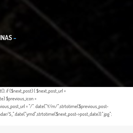
INAS
; if ($next_post) { $next_post_url =
te) $previous_icon =
ious_post_url = "/". date("Y/m/",strtotime($previous_post-
dar/S_".date("ymd",strtotime($next_post->post_date)).".jpg";