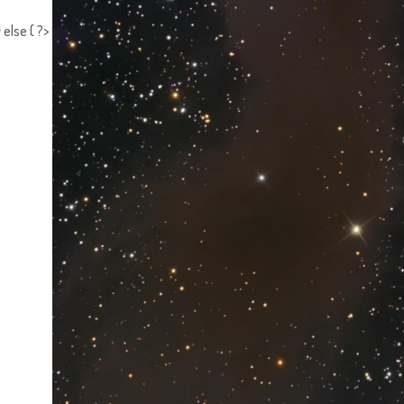
 else { ?>