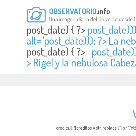
OBSERVATORIO
.info
Una imagen diaria del Universo desde 
post_date) { ?>
post_date)))
alt="
post_date))); ?> La neb
post_date) { ?>
post_date))
> Rigel y la nebulosa Cabez
credits)); $creditos = str_replace ("lib/","