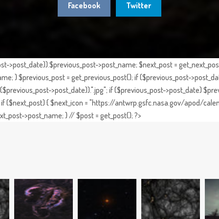
Facebook
Twitter
st->post_date)).$previous_post->post_name; $next_post = get_next_post()
e; } $previous_post = get_previous_post(); if ($previous_post->post_da
previous_post->post_date)).".jpg"; if ($previous_post->post_date) $prev
if ($next_post) { $next_icon = "https://antwrp.gsfc.nasa.gov/apod/calen
t_post->post_name; } // $post = get_post(); ?>