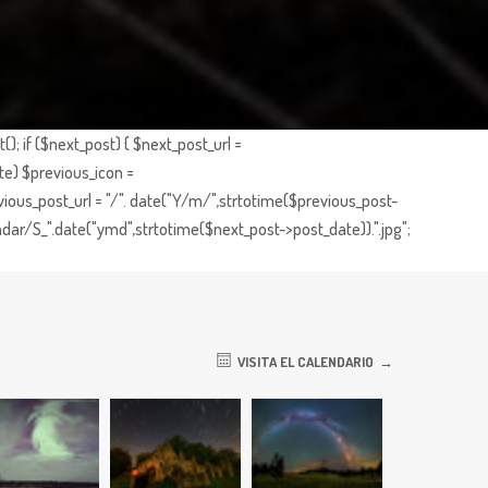
; if ($next_post) { $next_post_url =
te) $previous_icon =
ious_post_url = "/". date("Y/m/",strtotime($previous_post-
dar/S_".date("ymd",strtotime($next_post->post_date)).".jpg";
VISITA EL CALENDARIO