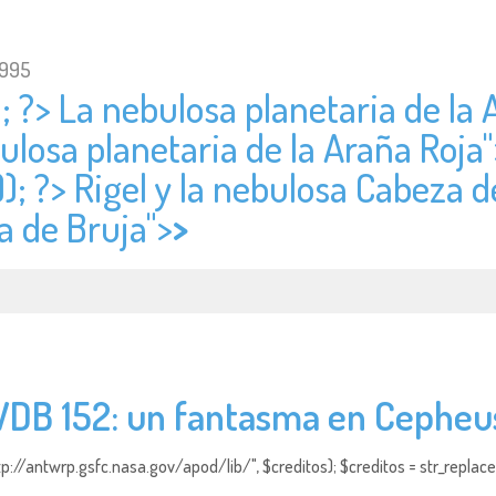
1995
; ?> La nebulosa planetaria de la 
ulosa planetaria de la Araña Roja"
); ?> Rigel y la nebulosa Cabeza de
a de Bruja">
>
VDB 152: un fantasma en Cepheu
http://antwrp.gsfc.nasa.gov/apod/lib/", $creditos); $creditos = str_replace (