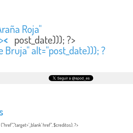
Araña Roja"
>
<
post_date))); ?>
 Bruja" alt="
post_date))); ?
s
"href","target='_blank' href", $creditos); ?>