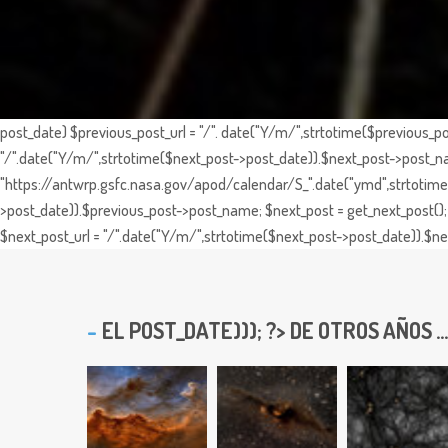
post_date) $previous_post_url = "/". date("Y/m/",strtotime($previous_po
"/".date("Y/m/",strtotime($next_post->post_date)).$next_post->post_nam
"https://antwrp.gsfc.nasa.gov/apod/calendar/S_".date("ymd",strtotime($
>post_date)).$previous_post->post_name; $next_post = get_next_post(); 
$next_post_url = "/".date("Y/m/",strtotime($next_post->post_date)).$nex
EL
POST_DATE))); ?> DE OTROS AÑOS ...