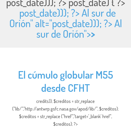
post_date))); ?>
post_date) { ?>
post_date))); ?> Al sur de
Orión" alt="
post_date))); ?> Al
sur de Orión">
>
El cúmulo globular M55
desde CFHT
credits)); $creditos = str_replace
("lib/","http://antwrp.gsfc.nasa.gov/apod/lib/", $creditos);
$creditos = str_replace ("href","target='_blank' href",
$creditos); ?>