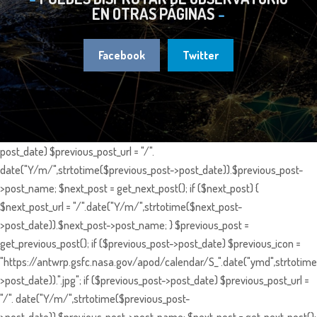
EN OTRAS PÁGINAS
Facebook
Twitter
post_date) $previous_post_url = "/".
date("Y/m/",strtotime($previous_post->post_date)).$previous_post-
>post_name; $next_post = get_next_post(); if ($next_post) {
$next_post_url = "/".date("Y/m/",strtotime($next_post-
>post_date)).$next_post->post_name; } $previous_post =
get_previous_post(); if ($previous_post->post_date) $previous_icon =
"https://antwrp.gsfc.nasa.gov/apod/calendar/S_".date("ymd",strtotime
>post_date)).".jpg"; if ($previous_post->post_date) $previous_post_url =
"/". date("Y/m/",strtotime($previous_post-