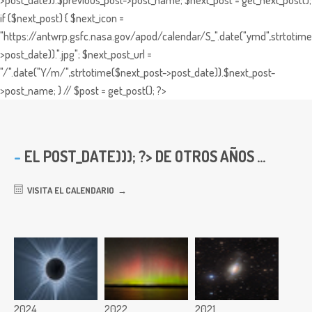
>post_date)).$previous_post->post_name; $next_post = get_next_post();
if ($next_post) { $next_icon =
"https://antwrp.gsfc.nasa.gov/apod/calendar/S_".date("ymd",strtotime
>post_date)).".jpg"; $next_post_url =
"/".date("Y/m/",strtotime($next_post->post_date)).$next_post-
>post_name; } // $post = get_post(); ?>
EL
POST_DATE))); ?> DE OTROS AÑOS ...
VISITA EL CALENDARIO
2024
2022
2021