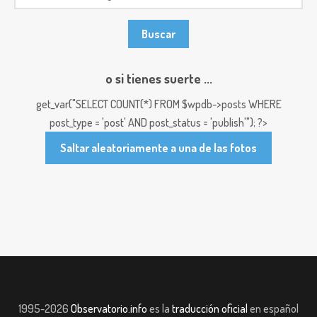
o si tienes suerte ...
get_var("SELECT COUNT(*) FROM $wpdb->posts WHERE
post_type = 'post' AND post_status = 'publish'"); ?>
Saltar aleatoriamente a una de las fotos
1995-2026
Observatorio.info
es la
traducción oficial
en español