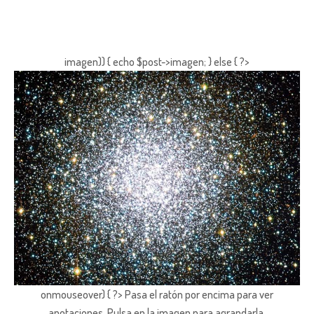
imagen)) { echo $post->imagen; } else { ?>
onmouseover) { ?> Pasa el ratón por encima para ver
anotaciones.
Pulsa en la imagen para agrandarla.