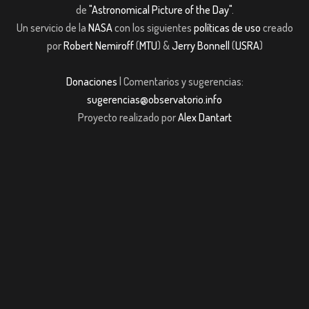
de
"Astronomical Picture of the Day"
.
Un servicio de la
NASA
con los siguientes
políticas de uso
creado
por
Robert Nemiroff
(
MTU
) &
Jerry Bonnell
(
USRA
)
Donaciones
| Comentarios y sugerencias:
sugerencias@observatorio.info
Proyecto realizado por
Alex Dantart
ş
casibom giriş
casibom giriş
Jojobet
casibom giriş