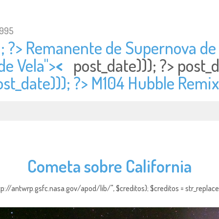
1995
); ?> Remanente de Supernova de V
e Vela">
<
post_date))); ?>
post_
ost_date))); ?> M104 Hubble Remix
Cometa sobre California
http://antwrp.gsfc.nasa.gov/apod/lib/", $creditos); $creditos = str_replace (