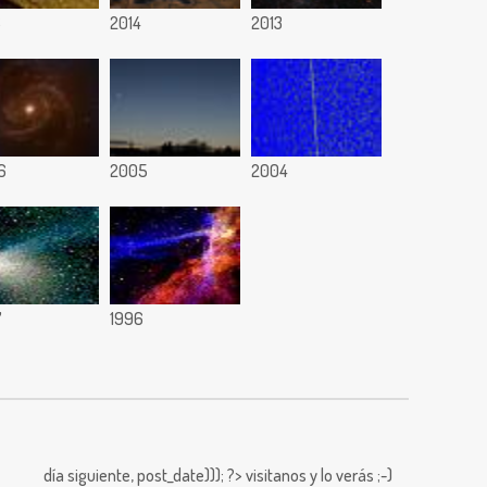
6
2014
2013
6
2005
2004
7
1996
día siguiente,
post_date))); ?>
visitanos y lo verás ;-)