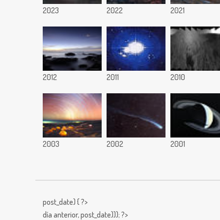
2023
2022
2021
2012
2011
2010
2003
2002
2001
post_date) { ?>
día anterior,
post_date))); ?>