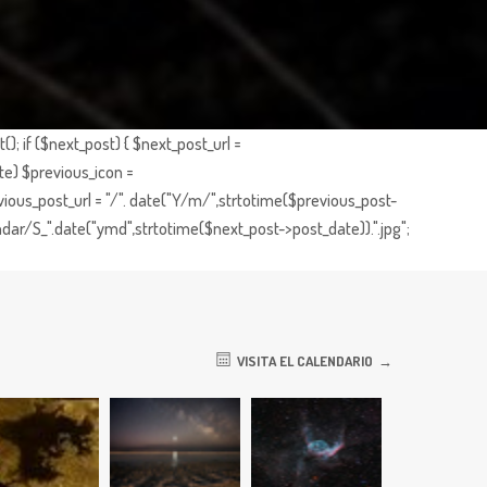
; if ($next_post) { $next_post_url =
te) $previous_icon =
ious_post_url = "/". date("Y/m/",strtotime($previous_post-
dar/S_".date("ymd",strtotime($next_post->post_date)).".jpg";
VISITA EL CALENDARIO