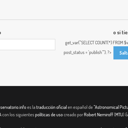
o
o si ti
get_var("SELECT COUNT(*) FROM $w
post_status = 'publish'"); ?>
Salt
servatorio.info
es la
traducción oficial
en español de
"Astronomical Pictu
A
con los siguientes
políticas de uso
creado por
Robert Nemiroff
(
MTU
) 