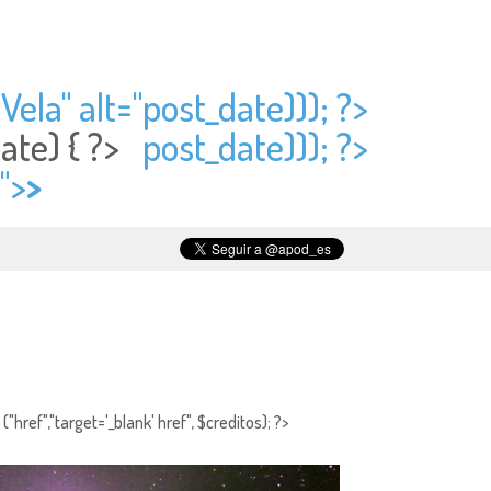
ela" alt="
post_date))); ?>
date) { ?>
post_date))); ?>
">
>
"href","target='_blank' href", $creditos); ?>