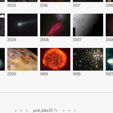
2020
2018
2017
201
2009
2008
2007
200
2000
1999
1998
199
< < <
post_date))); ?> > > >