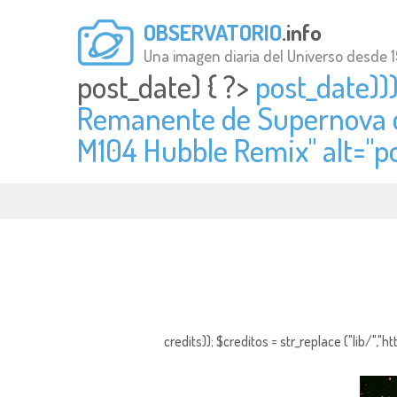
OBSERVATORIO
.info
Una imagen diaria del Universo desde 
post_date) { ?>
post_date))
Remanente de Supernova d
M104 Hubble Remix" alt="
p
credits)); $creditos = str_replace ("lib/","