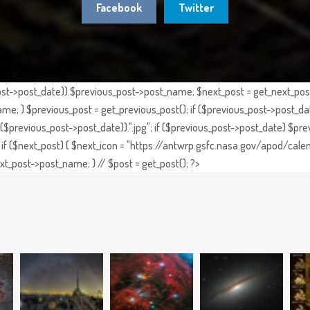
Facebook
Twitter
st->post_date)).$previous_post->post_name; $next_post = get_next_post()
e; } $previous_post = get_previous_post(); if ($previous_post->post_da
previous_post->post_date)).".jpg"; if ($previous_post->post_date) $prev
if ($next_post) { $next_icon = "https://antwrp.gsfc.nasa.gov/apod/calen
t_post->post_name; } // $post = get_post(); ?>