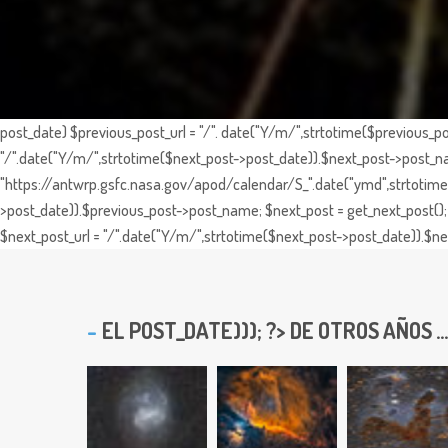
post_date) $previous_post_url = "/". date("Y/m/",strtotime($previous_po
"/".date("Y/m/",strtotime($next_post->post_date)).$next_post->post_nam
"https://antwrp.gsfc.nasa.gov/apod/calendar/S_".date("ymd",strtotime($
>post_date)).$previous_post->post_name; $next_post = get_next_post(); 
$next_post_url = "/".date("Y/m/",strtotime($next_post->post_date)).$nex
EL
POST_DATE))); ?> DE OTROS AÑOS ...