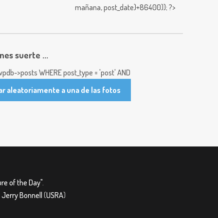
mañana,
post_date)+86400)); ?>
enes suerte ...
pdb->posts WHERE post_type = 'post' AND
ar aleatoriamente a una de las fotos
re of the Day"
.
&
Jerry Bonnell
(
USRA
)