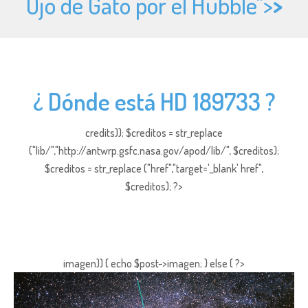
Ojo de Gato por el Hubble">
>
¿ Dónde está HD 189733 ?
credits)); $creditos = str_replace
("lib/","http://antwrp.gsfc.nasa.gov/apod/lib/", $creditos);
$creditos = str_replace ("href","target='_blank' href",
$creditos); ?>
imagen)) { echo $post->imagen; } else { ?>