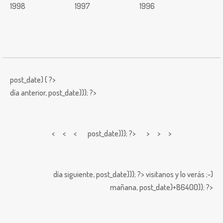
1998
1997
1996
post_date) { ?>
día anterior,
post_date))); ?>
< < <
post_date))); ?> > > >
día siguiente,
post_date))); ?>
visitanos y lo verás ;-)
mañana,
post_date)+86400)); ?>