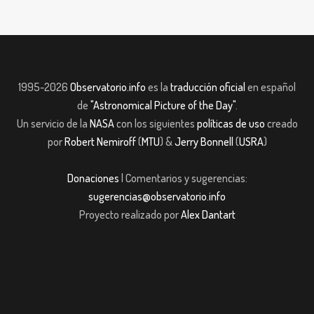
1995-2026
Observatorio.info
es la
traducción oficial
en español
de
"Astronomical Picture of the Day"
.
Un servicio de la
NASA
con los siguientes
políticas de uso
creado
por
Robert Nemiroff
(
MTU
) &
Jerry Bonnell
(
USRA
)
Donaciones
| Comentarios y sugerencias:
sugerencias@observatorio.info
Proyecto realizado por
Alex Dantart
bom giriş
casibom giriş
Jojobet
casibom giriş