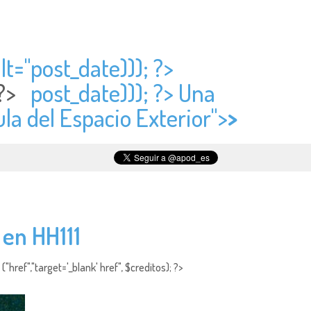
lt="
post_date))); ?>
{ ?>
post_date))); ?> Una
ula del Espacio Exterior">
>
 en HH111
"href","target='_blank' href", $creditos); ?>