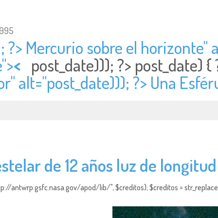
1995
; ?> Mercurio sobre el horizonte" a
e">
<
post_date))); ?>
post_date) 
r" alt="
post_date))); ?> Una Esfér
stelar de 12 años luz de longitud
http://antwrp.gsfc.nasa.gov/apod/lib/", $creditos); $creditos = str_replace (