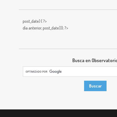
post_date) { ?>
día anterior,
post_date))); ?>
Busca en Observatori