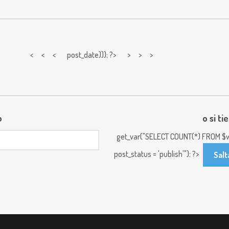
< < <
post_date))); ?> > > >
o
o si ti
get_var("SELECT COUNT(*) FROM $w
post_status = 'publish'"); ?>
Salt