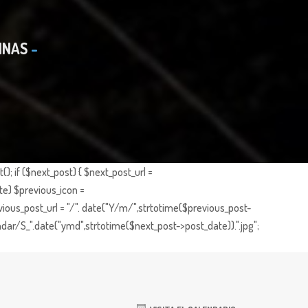
INAS
; if ($next_post) { $next_post_url =
te) $previous_icon =
ious_post_url = "/". date("Y/m/",strtotime($previous_post-
dar/S_".date("ymd",strtotime($next_post->post_date)).".jpg";