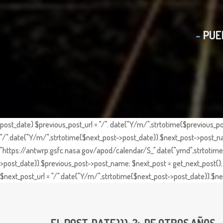
PUE
post_date) $previous_post_url = "/". date("Y/m/",strtotime($previous_po
"/".date("Y/m/",strtotime($next_post->post_date)).$next_post->post_nam
"https://antwrp.gsfc.nasa.gov/apod/calendar/S_".date("ymd",strtotime($
>post_date)).$previous_post->post_name; $next_post = get_next_post(); 
$next_post_url = "/".date("Y/m/",strtotime($next_post->post_date)).$nex