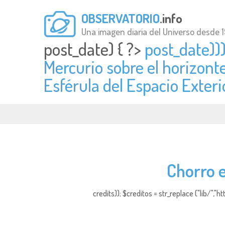
OBSERVATORIO
.info
Una imagen diaria del Universo desde 
post_date) { ?>
post_date)))
Mercurio sobre el horizont
Esférula del Espacio Exterio
Chorro e
credits)); $creditos = str_replace ("lib/","