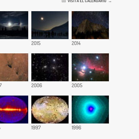
VISITA EL CALENDARIO
6
2015
2014
7
2006
2005
8
1997
1996