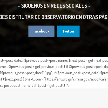
SIGUENOS EN REDES SOCIALES
DES DISFRUTAR DE OBSERVATORIO EN OTRAS PÁG
Facebook
Twitter
st->post_date)).$previous_post->post_name; $next_post = get_next_post()
e; } $previous_post = get_previous_post(); if ($previous_post->post_da
previous_post->post_date)).".jpg"; if ($previous_post->post_date) $prev
if ($next_post) { $next_icon = "https://antwrp.gsfc.nasa.gov/apod/calen
t_post->post_name; } // $post = get_post(); ?>