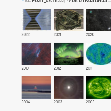
EL
POST_DATE))); ?> DE OTROS AÑOS ...
2022
2021
2020
2013
2012
2011
2004
2003
2002