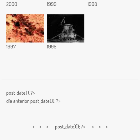
2000
1999
1998
1997
1996
post_date) { ?>
día anterior,
post_date))); ?>
< < <
post_date))); ?> > > >