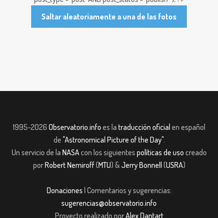
Saltar aleatoriamente a una de las fotos
1995-2026
Observatorio.info
es la
traducción oficial
en español
de
"Astronomical Picture of the Day"
.
Un servicio de la
NASA
con los siguientes
políticas de uso
creado
por
Robert Nemiroff
(
MTU
) &
Jerry Bonnell
(
USRA
)
Donaciones
| Comentarios y sugerencias:
sugerencias@observatorio.info
Proyecto realizado por
Alex Dantart