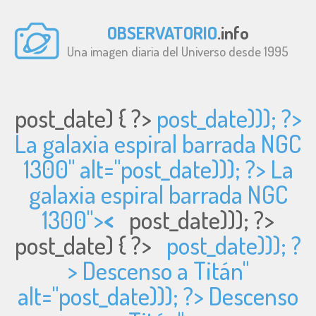
OBSERVATORIO
.info
Una imagen diaria del Universo desde 1995
post_date) { ?>
post_date))); ?>
La galaxia espiral barrada NGC
1300" alt="
post_date))); ?> La
galaxia espiral barrada NGC
1300">
<
post_date))); ?>
post_date) { ?>
post_date))); ?
> Descenso a Titán"
alt="
post_date))); ?> Descenso