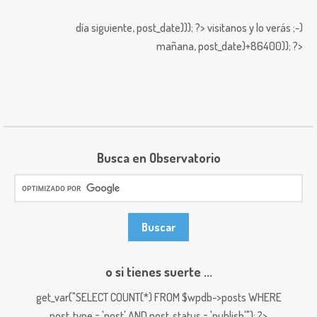
día siguiente,
post_date))); ?>
visitanos y lo verás ;-)
mañana,
post_date)+86400)); ?>
Busca en Observatorio
o si tienes suerte ...
get_var("SELECT COUNT(*) FROM $wpdb->posts WHERE
post_type = 'post' AND post_status = 'publish'"); ?>