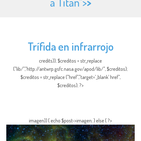
a Titán">
>
Trífida en infrarrojo
credits)); $creditos = str_replace
("lib/","http://antwrp.gsfc.nasa.gov/apod/lib/", $creditos);
$creditos = str_replace ("href","target='_blank' href",
$creditos); ?>
imagen)) { echo $post->imagen; } else { ?>