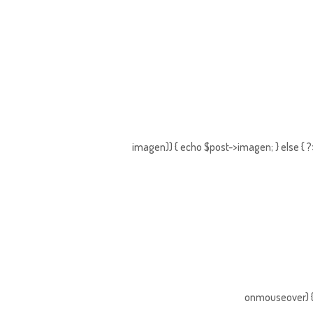
imagen)) { echo $post->imagen; } else { 
onmouseover) { 