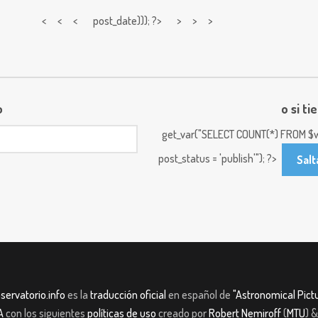
< < <
post_date))); ?> > > >
o
o si ti
get_var("SELECT COUNT(*) FROM $w
post_status = 'publish'"); ?>
Salt
servatorio.info
es la
traducción oficial
en español de
"Astronomical Pictu
A
con los siguientes
políticas de uso
creado por
Robert Nemiroff
(
MTU
) 