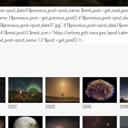
st->post_date)).$previous_post->post_name; $next_post = get_next_post()
e; } $previous_post = get_previous_post(); if ($previous_post->post_da
previous_post->post_date)).".jpg"; if ($previous_post->post_date) $prev
if ($next_post) { $next_icon = "https://antwrp.gsfc.nasa.gov/apod/calen
t_post->post_name; } // $post = get_post(); ?>
2021
2020
2019
201