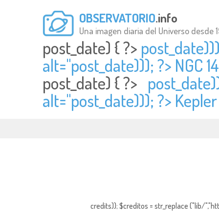
OBSERVATORIO
.info
Una imagen diaria del Universo desde 
post_date) { ?>
post_date))
alt="
post_date))); ?> NGC 1
post_date) { ?>
post_date)
alt="
post_date))); ?> Kepl
credits)); $creditos = str_replace ("lib/","