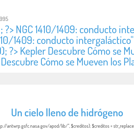
1995
); ?> NGC 1410/1409: conducto inte
410/1409: conducto intergaláctico"
)); ?> Kepler Descubre Cómo se Mu
er Descubre Cómo se Mueven los Pl
Un cielo lleno de hidrógeno
http://antwrp.gsfc.nasa.gov/apod/lib/", $creditos); $creditos = str_replace (