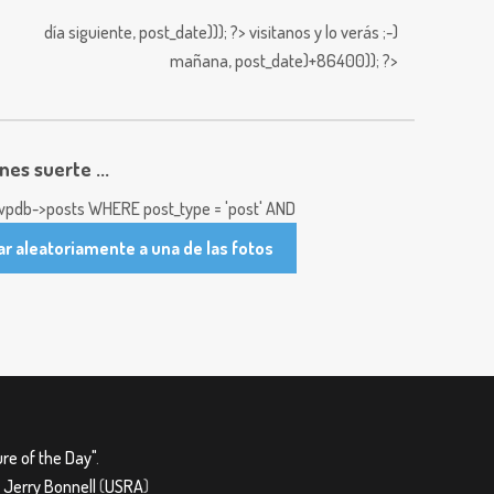
día siguiente,
post_date))); ?>
visitanos y lo verás ;-)
mañana,
post_date)+86400)); ?>
enes suerte ...
pdb->posts WHERE post_type = 'post' AND
ar aleatoriamente a una de las fotos
re of the Day"
.
&
Jerry Bonnell
(
USRA
)