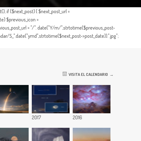
; if ($next_post) { $next_post_url =
te) $previous_icon =
ious_post_url = "/". date("Y/m/",strtotime($previous_post-
dar/S_".date("ymd",strtotime($next_post->post_date)).".jpg";
VISITA EL CALENDARIO
8
2017
2016