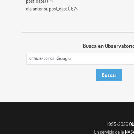
post_date) { ?>
día anterior,
post_date))); ?>
Busca en Observatori
1995-2026
Ob
Un servicio de la
NAS