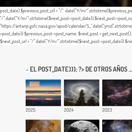
post_date) $previous_post_url = "/". date("Y/m/",strtotime($previous_po
"/".date("Y/m/",strtotime($next_post->post_date)).$next_post->post_nam
"https://antwrp.gsfc.nasa.gov/apod/calendar/S_".date("ymd",strtotime($
>post_date)).$previous_post->post_name; $next_post = get_next_post(); 
$next_post_url = "/".date("Y/m/",strtotime($next_post->post_date)).$nex
EL
POST_DATE))); ?> DE OTROS AÑOS ...
2025
2024
2023