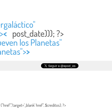
rgaláctico"
>
<
post_date))); ?>
even los Planetas"
anetas">
>
"href","target='_blank' href", $creditos); ?>