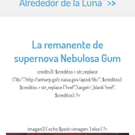
Alrededor de la Luna ">
>
La remanente de
supernova Nebulosa Gum
credits)); $creditos = str_replace
("lib/","http://antwrp.gsfc.nasa.gov/apod/lib/", $creditos);
$creditos = str_replace ("href","target='_blank' href",
$creditos); ?>
imagen)) { echo $post->imagen; } else { ?>