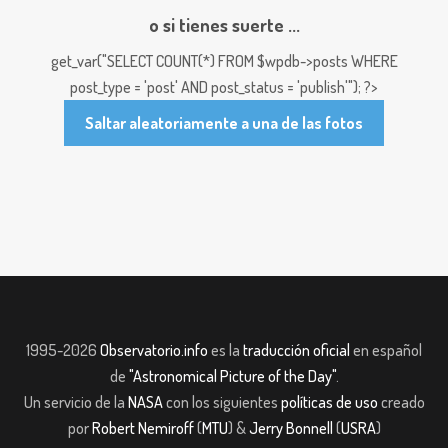
o si tienes suerte ...
get_var("SELECT COUNT(*) FROM $wpdb->posts WHERE
post_type = 'post' AND post_status = 'publish'"); ?>
Saltar aleatoriamente a una de las fotos
1995-2026
Observatorio.info
es la
traducción oficial
en español
de
"Astronomical Picture of the Day"
.
Un servicio de la
NASA
con los siguientes
políticas de uso
creado
por
Robert Nemiroff
(
MTU
) &
Jerry Bonnell
(
USRA
)