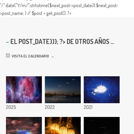
"/".date("Y/m/",strtotime($next_post->post_date)).$next_post-
>post_name; } // $post = get_post(); ?>
EL
POST_DATE))); ?> DE OTROS AÑOS ...
VISITA EL CALENDARIO
2025
2022
2021