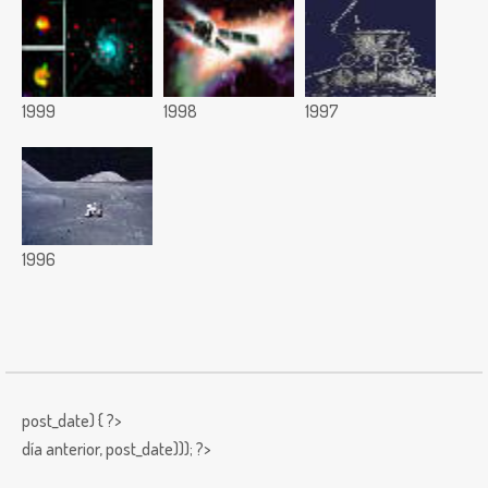
1999
1998
1997
1996
post_date) { ?>
día anterior,
post_date))); ?>