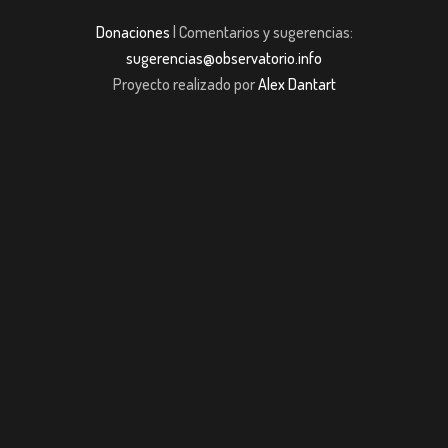
Donaciones
| Comentarios y sugerencias:
sugerencias@observatorio.info
Proyecto realizado por
Alex Dantart
et Giriş
jojobet giriş
casibom giriş
casibom giriş
casibom
Grandpashabet
J