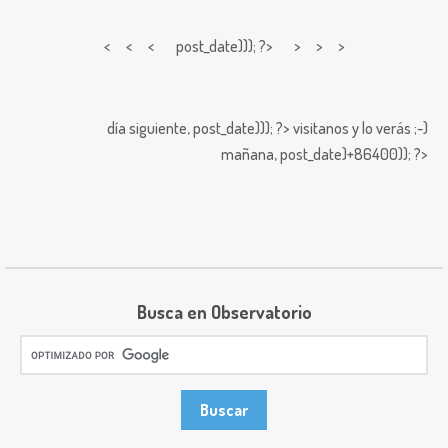
< < <
post_date))); ?> > > >
día siguiente,
post_date))); ?>
visitanos y lo verás ;-)
mañana,
post_date)+86400)); ?>
Busca en Observatorio