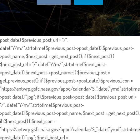
post_date) $previous_post_url = "/".
date("Y/m/",strtotime($previous_post->post_date)).$previous_post-
>post_name; $next_post = get_next_post(); if ($next_post) {
$next_post_url = "/".date("Y/m/",strtotime($next_post-
>post_date)).$next_post->post_name; } $previous_post =
get_previous_post(); if ($previous_post->post_date) $previous_icon =
"https://antwrp.gsfc.nasa.gov/apod/calendar/S_".date("ymd",strtotime
>post_date)).".jpg"; if ($previous_post->post_date) $previous_post_url =
"/". date("Y/m/",strtotime($previous_post-
>post_date)).$previous_post->post_name; $next_post = get_next_post();
if ($next_post) { $next_icon =
"https://antwrp.gsfc.nasa.gov/apod/calendar/S_".date("ymd",strtotime
>post_date)).".jpg"; $next_post_url =