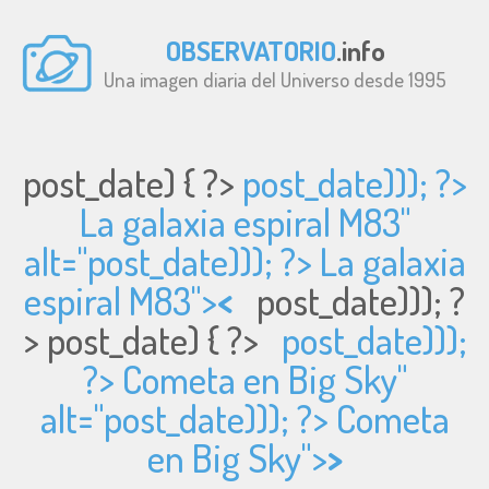
OBSERVATORIO
.info
Una imagen diaria del Universo desde 1995
post_date) { ?>
post_date))); ?>
La galaxia espiral M83"
alt="
post_date))); ?> La galaxia
espiral M83">
<
post_date))); ?
>
post_date) { ?>
post_date)));
?> Cometa en Big Sky"
alt="
post_date))); ?> Cometa
en Big Sky">
>