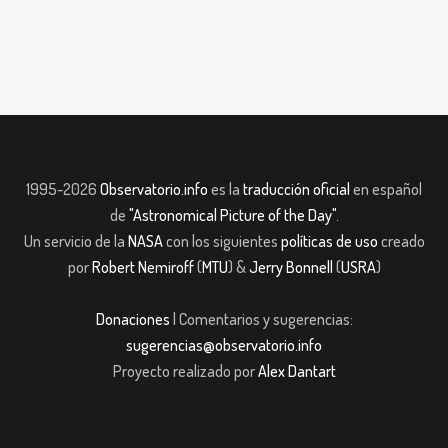
1995-2026
Observatorio.info
es la
traducción oficial
en español
de
"Astronomical Picture of the Day"
.
Un servicio de la
NASA
con los siguientes
políticas de uso
creado
por
Robert Nemiroff
(
MTU
) &
Jerry Bonnell
(
USRA
)
Donaciones
| Comentarios y sugerencias:
sugerencias@observatorio.info
Proyecto realizado por
Alex Dantart
pashabet
Casibom