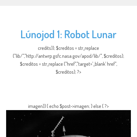
Lúnojod 1: Robot Lunar
credits)); $creditos = str_replace
("lib/","http://antwrp.gsfc.nasa.gov/apod/lib/", $creditos);
$creditos = str_replace ("href","target='_blank' href",
$creditos); ?>
imagen)) { echo $post->imagen; } else { ?>