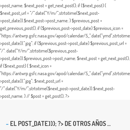
>post_name; $next_post = get_next_post(); if ($next_post) {
$next_post_url = "/".date("Y/m/",strtotime($next_post-
>post_date)).$next_post->post_name; } $previous_post =
get_previous_post(); if ($previous_post->post_date) $previous_icon =
"https://antwrp.gsfc.nasa.gov/apod/calendar/S_".date("ymd",strtotime
>post_date)).".jpg"; if ($previous_post->post_date) $previous_post_url =
"/". date("Y/m/",strtotime($previous_post-
>post_date)).$previous_post->post_name; $next_post = get_next_post();
if ($next_post) { $next_icon =
"https://antwrp.gsfc.nasa.gov/apod/calendar/S_".date("ymd",strtotime
>post_date)).".jpg"; $next_post_url =
"/".date("Y/m/",strtotime($next_post->post_date)).$next_post-
>post_name; } // $post = get_post(); ?>
EL
POST_DATE))); ?> DE OTROS AÑOS ...