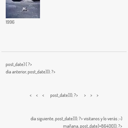
1996
post_date) { ?>
día anterior,
post_date))); ?>
< < <
post_date))); ?> > > >
día siguiente,
post_date))); ?>
visitanos y lo verás ;-)
mañana,
post_date)+86400)); ?>