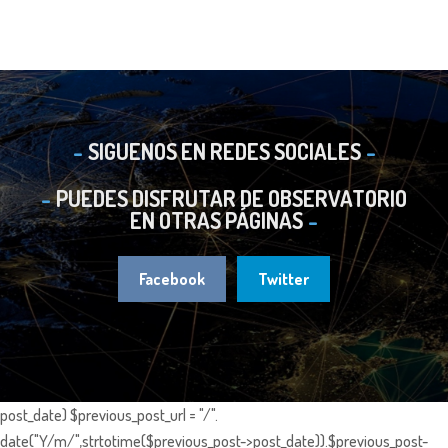
SIGUENOS EN REDES SOCIALES
PUEDES DISFRUTAR DE OBSERVATORIO
EN OTRAS PÁGINAS
Facebook
Twitter
post_date) $previous_post_url = "/".
date("Y/m/",strtotime($previous_post->post_date)).$previous_post-