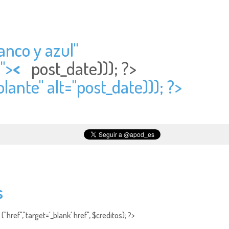
lanco y azul"
">
<
post_date))); ?>
lante" alt="
post_date))); ?>
s
"href","target='_blank' href", $creditos); ?>