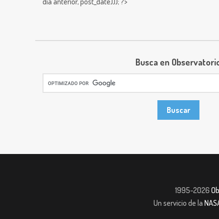
día anterior,
post_date))); ?>
Busca en Observatori
1995-2026
Ob
Un servicio de la
NAS