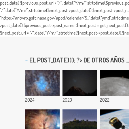
post_date) $previous_post_url = "/". date("Y/m/",strtotime($previous_po
"/".date("Y/m/",strtotime($next_post->post_date)).$next_post->post_nam
"https://antwrp.gsfc.nasa.gov/apod/calendar/S_".date("ymd",strtotime($
>post_date)).$previous_post->post_name; $next_post = get_next_post(); 
$next_post_url = "/".date("Y/m/",strtotime($next_post->post_date)).$nex
EL
POST_DATE))); ?> DE OTROS AÑOS ...
2024
2023
2022