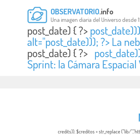
OBSERVATORIO
.info
Una imagen diaria del Universo desde 
post_date) { ?>
post_date)))
alt="
post_date))); ?> La neb
post_date) { ?>
post_date))
Sprint: la Cámara Espacial 
credits)); $creditos = str_replace ("lib/","