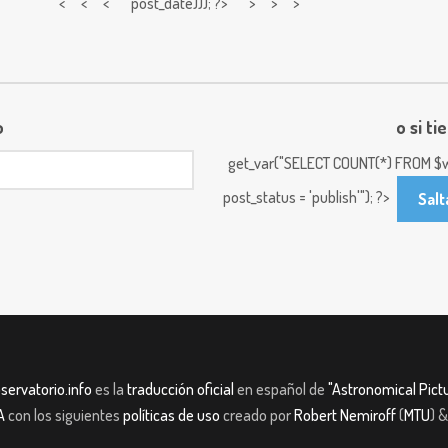
< < <
post_date))); ?> > > >
o
o si ti
get_var("SELECT COUNT(*) FROM $w
post_status = 'publish'"); ?>
Salt
servatorio.info
es la
traducción oficial
en español de
"Astronomical Pictu
A
con los siguientes
políticas de uso
creado por
Robert Nemiroff
(
MTU
) 