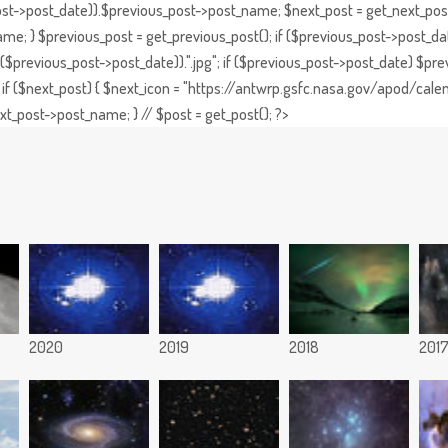
st->post_date)).$previous_post->post_name; $next_post = get_next_post()
e; } $previous_post = get_previous_post(); if ($previous_post->post_da
previous_post->post_date)).".jpg"; if ($previous_post->post_date) $prev
if ($next_post) { $next_icon = "https://antwrp.gsfc.nasa.gov/apod/calen
t_post->post_name; } // $post = get_post(); ?>
2020
2019
2018
201