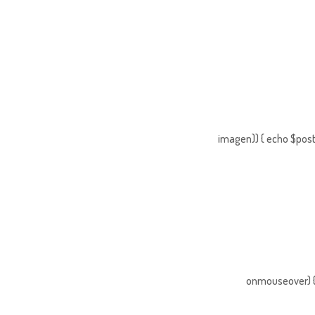
imagen)) { echo $post
onmouseover) { 