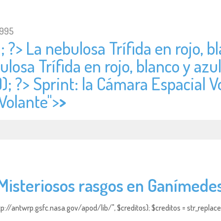
1995
; ?> La nebulosa Trífida en rojo, b
ulosa Trífida en rojo, blanco y azul
); ?> Sprint: la Cámara Espacial Vo
Volante">
>
Misteriosos rasgos en Ganímede
http://antwrp.gsfc.nasa.gov/apod/lib/", $creditos); $creditos = str_replace (