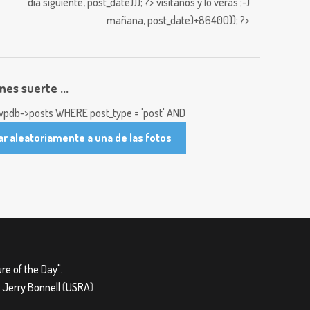
día siguiente,
post_date))); ?>
visitanos y lo verás ;-)
mañana,
post_date)+86400)); ?>
enes suerte ...
pdb->posts WHERE post_type = 'post' AND
ar aleatoriamente a una de las fotos
re of the Day"
.
&
Jerry Bonnell
(
USRA
)