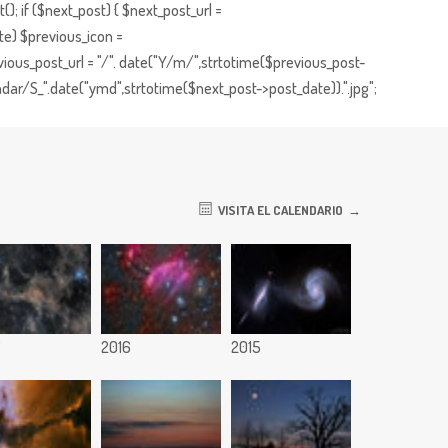
; if ($next_post) { $next_post_url =
te) $previous_icon =
ious_post_url = "/". date("Y/m/",strtotime($previous_post-
dar/S_".date("ymd",strtotime($next_post->post_date)).".jpg";
VISITA EL CALENDARIO
7
2016
2015