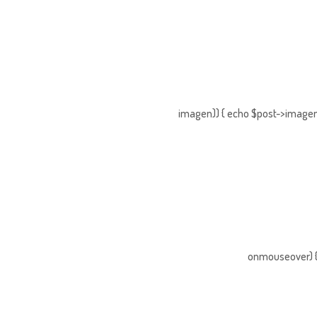
imagen)) { echo $post->imagen;
onmouseover) { 