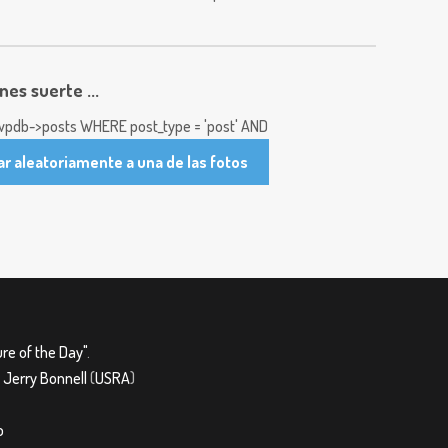
enes suerte ...
pdb->posts WHERE post_type = 'post' AND
ar aleatoriamente a una de las fotos
re of the Day"
.
&
Jerry Bonnell
(
USRA
)
o