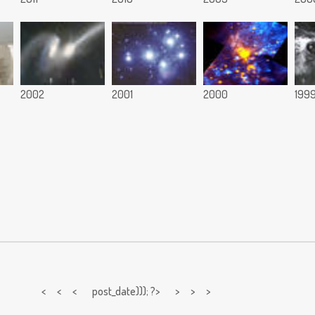
2002
2001
2000
199
< < <
post_date))); ?> > > >