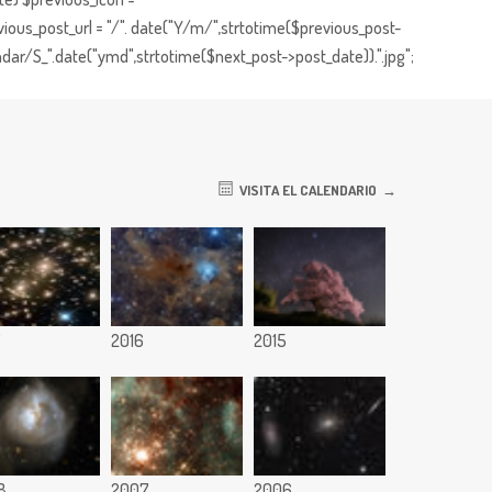
ious_post_url = "/". date("Y/m/",strtotime($previous_post-
dar/S_".date("ymd",strtotime($next_post->post_date)).".jpg";
VISITA EL CALENDARIO
7
2016
2015
8
2007
2006