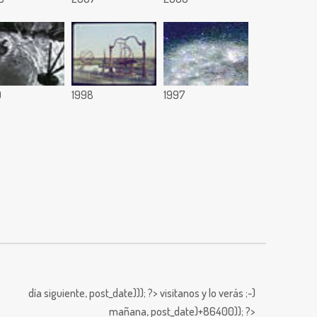
9
1998
1997
día siguiente,
post_date))); ?>
visitanos y lo verás ;-)
mañana,
post_date)+86400)); ?>