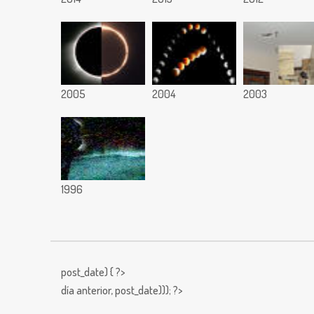
2005
2004
2003
1996
post_date) { ?>
día anterior,
post_date))); ?>