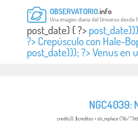
OBSERVATORIO
.info
Una imagen diaria del Universo desde 
post_date) { ?>
post_date)))
?> Crepúsculo con Hale-Bop
post_date))); ?> Venus en ul
NGC4039: Na
credits)); $creditos = str_replace ("lib/","