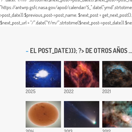
"https://antwrp.gsfc.nasa.gov/apod/calendar/S_".date("ymd",strtotime($
>post_date)).$previous_post->post_name; $next_post = get_next_post(); 
$next_post_url = "/".date("Y/m/",strtotime($next_post->post_date)).$nex
EL
POST_DATE))); ?> DE OTROS AÑOS ...
2025
2022
2021
2014
2013
2012