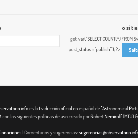
o
o si ti
get_var("SELECT COUNT(*) FROM $w
post_status = 'publish'"); ?>
Salt
servatorio.info
es la
traducción oficial
en español de
"Astronomical Pictu
A
con los siguientes
políticas de uso
creado por
Robert Nemiroff
(
MTU
) 
Donaciones
| Comentarios y sugerencias:
sugerencias@observatorio.inf