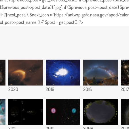
previous_post->post_date)).".jpg"; if ($previous_post->post_date) $prev
if ($next_post) { $next_icon = "https://antwrp.gsfc.nasa.gov/apod/calen
t_post->post_name; } // $post = get_post(); ?>
2020
2019
2018
201
2011
2010
2009
200