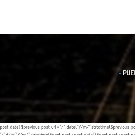
PUE
post_date) $previous_post_url = "/". date("Y/m/",strtotime($previous_po
"/".date("Y/m/",strtotime($next_post->post_date)).$next_post->post_nam