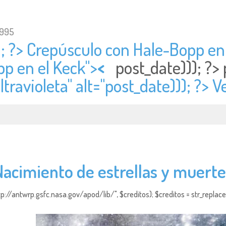
1995
; ?> Crepúsculo con Hale-Bopp en 
p en el Keck">
<
post_date))); ?>
travioleta" alt="
post_date))); ?> V
cimiento de estrellas y muerte
http://antwrp.gsfc.nasa.gov/apod/lib/", $creditos); $creditos = str_replace (