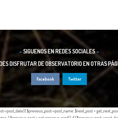
SIGUENOS EN REDES SOCIALES
DES DISFRUTAR DE OBSERVATORIO EN OTRAS PÁG
Facebook
Twitter
st->post_date)).$previous_post->post_name; $next_post = get_next_post()
e; } $previous_post = get_previous_post(); if ($previous_post->post_da