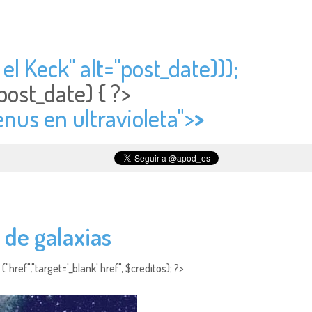
el Keck" alt="
post_date)));
post_date) { ?>
enus en ultravioleta">
>
 de galaxias
"href","target='_blank' href", $creditos); ?>