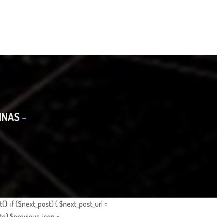
INAS
; if ($next_post) { $next_post_url =
te) $previous_icon =