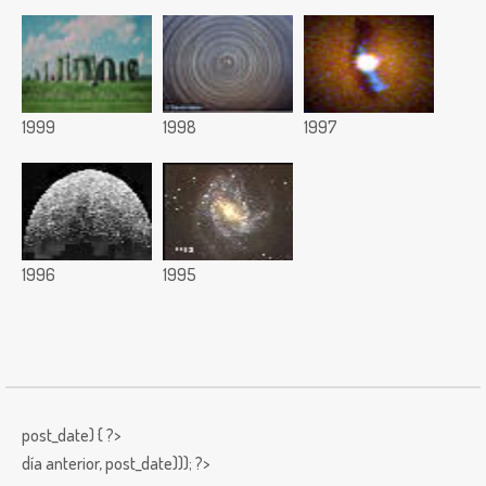
1999
1998
1997
1996
1995
post_date) { ?>
día anterior,
post_date))); ?>