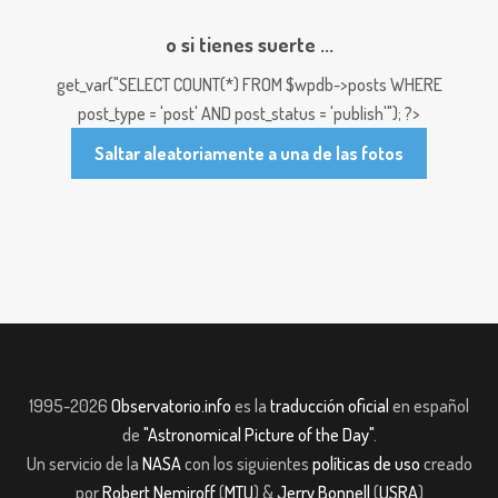
o si tienes suerte ...
get_var("SELECT COUNT(*) FROM $wpdb->posts WHERE
post_type = 'post' AND post_status = 'publish'"); ?>
Saltar aleatoriamente a una de las fotos
1995-2026
Observatorio.info
es la
traducción oficial
en español
de
"Astronomical Picture of the Day"
.
Un servicio de la
NASA
con los siguientes
políticas de uso
creado
por
Robert Nemiroff
(
MTU
) &
Jerry Bonnell
(
USRA
)