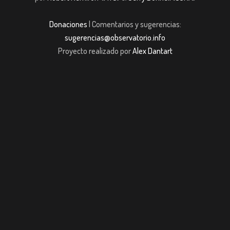
Donaciones
| Comentarios y sugerencias:
sugerencias@observatorio.info
Proyecto realizado por
Alex Dantart
casibom giriş
casibom giriş
Jojobet
casibom giriş