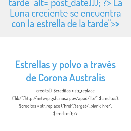
tarde" alt="
post_date))); ?> La
Luna creciente se encuentra
con la estrella de la tarde">
>
Estrellas y polvo a través
de Corona Australis
credits)); $creditos = str_replace
("lib/","http://antwrp.gsfc.nasa.gov/apod/lib/", $creditos);
$creditos = str_replace ("href","target='_blank' href",
$creditos); ?>