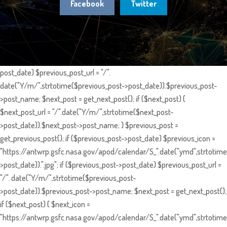
Facebook
Twitter
post_date) $previous_post_url = "/".
date("Y/m/",strtotime($previous_post->post_date)).$previous_post-
>post_name; $next_post = get_next_post(); if ($next_post) {
$next_post_url = "/".date("Y/m/",strtotime($next_post-
>post_date)).$next_post->post_name; } $previous_post =
get_previous_post(); if ($previous_post->post_date) $previous_icon =
"https://antwrp.gsfc.nasa.gov/apod/calendar/S_".date("ymd",strtotime
>post_date)).".jpg"; if ($previous_post->post_date) $previous_post_url =
"/". date("Y/m/",strtotime($previous_post-
>post_date)).$previous_post->post_name; $next_post = get_next_post();
if ($next_post) { $next_icon =
"https://antwrp.gsfc.nasa.gov/apod/calendar/S_".date("ymd",strtotime