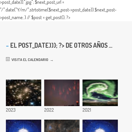
>post_date)).".jpg"; $next_post_url =
"/".date("Y/m/",strtotime($next_post->post_date)).$next_post-
>post_name; } // $post = get_post(); ?>
EL
POST_DATE))); ?> DE OTROS AÑOS ...
VISITA EL CALENDARIO
2023
2022
2021