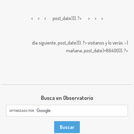
< < <
post_date))); ?> > > >
día siguiente,
post_date))); ?>
visitanos y lo verás ;-)
mañana,
post_date)+86400)); ?>
Busca en Observatorio