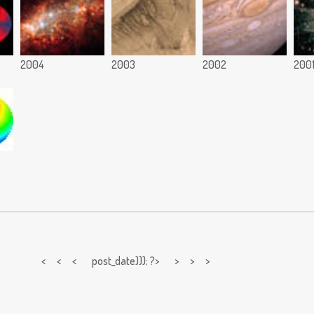
2004
2003
2002
200
< < <
post_date))); ?> > > >