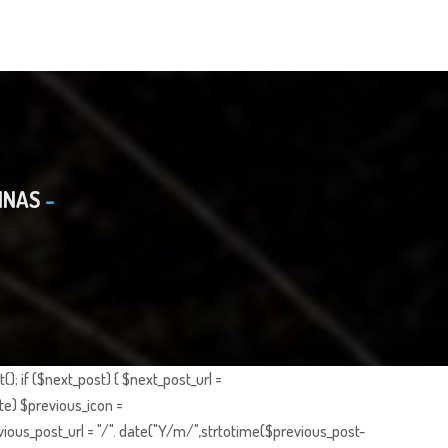
INAS
; if ($next_post) { $next_post_url =
te) $previous_icon =
ious_post_url = "/". date("Y/m/",strtotime($previous_post-