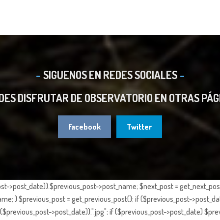
SIGUENOS EN REDES SOCIALES
DES DISFRUTAR DE OBSERVATORIO EN OTRAS PÁG
Facebook
Twitter
st->post_date)).$previous_post->post_name; $next_post = get_next_post()
e; } $previous_post = get_previous_post(); if ($previous_post->post_da
previous_post->post_date)).".jpg"; if ($previous_post->post_date) $prev