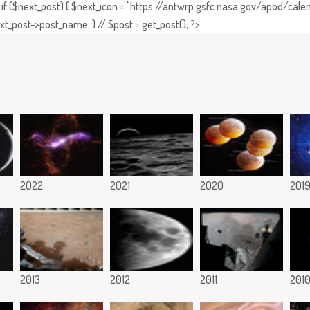
if ($next_post) { $next_icon = "https://antwrp.gsfc.nasa.gov/apod/calen
t_post->post_name; } // $post = get_post(); ?>
2022
2021
2020
201
2013
2012
2011
201