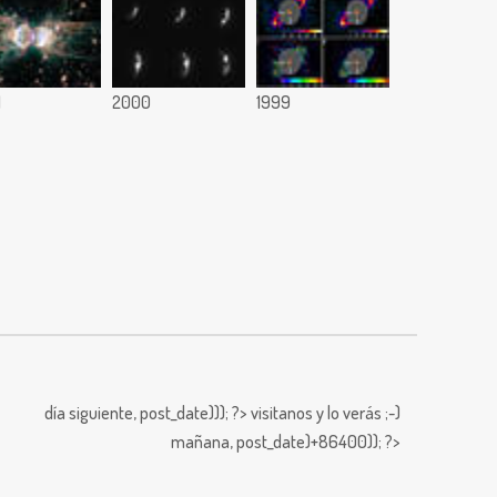
1
2000
1999
día siguiente,
post_date))); ?>
visitanos y lo verás ;-)
mañana,
post_date)+86400)); ?>