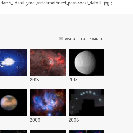
dar/S_".date("ymd",strtotime($next_post->post_date)).".jpg";
VISITA EL CALENDARIO
9
2018
2017
0
2009
2008