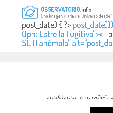
OBSERVATORIO
.info
Una imagen diaria del Universo desde 
post_date) { ?>
post_date)))
Oph: Estrella Fugitiva">
<
p
SETI anómala" alt="
post_da
credits)); $creditos = str_replace ("lib/","