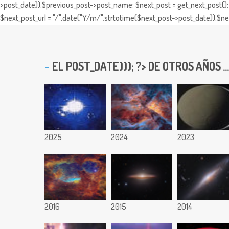
>post_date)).$previous_post->post_name; $next_post = get_next_post(); 
$next_post_url = "/".date("Y/m/",strtotime($next_post->post_date)).$nex
EL
POST_DATE))); ?> DE OTROS AÑOS ...
2025
2024
2023
2016
2015
2014