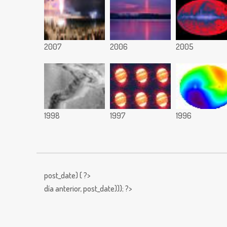
2007
2006
2005
1998
1997
1996
post_date) { ?>
día anterior,
post_date))); ?>