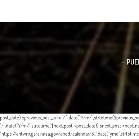
PUE
post_date) $previous_post_url = "/". date("Y/m/",strtotime($previous_po
"/".date("Y/m/",strtotime($next_post->post_date)).$next_post->post_nam
"https://antwrp.gsfc.nasa.gov/apod/calendar/S_".date("ymd",strtotime($