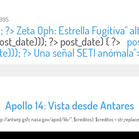
1995
; ?> Zeta Oph: Estrella Fugitiva" al
ost_date))); ?>
post_date) { ?>
po
te))); ?> Una señal SETI anómala"
Apollo 14: Vista desde Antares
http://antwrp.gsfc.nasa.gov/apod/lib/", $creditos); $creditos = str_replace (