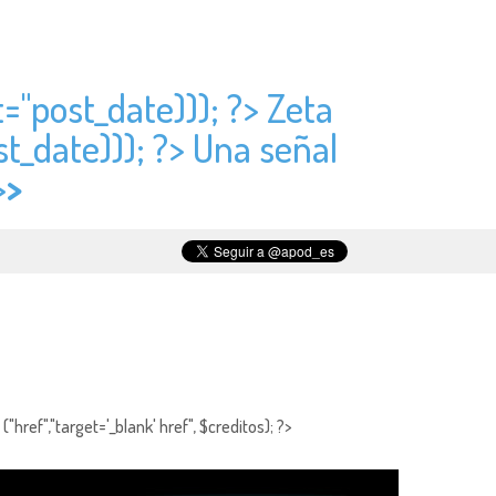
t="
post_date))); ?> Zeta
st_date))); ?> Una señal
>
>
"href","target='_blank' href", $creditos); ?>