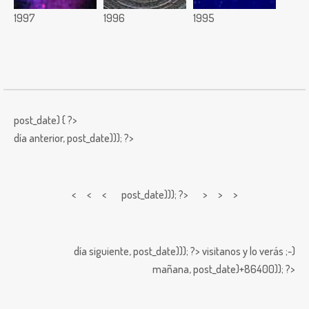
1997
1996
1995
post_date) { ?>
día anterior,
post_date))); ?>
< < <
post_date))); ?> > > >
día siguiente,
post_date))); ?>
visitanos y lo verás ;-)
mañana,
post_date)+86400)); ?>