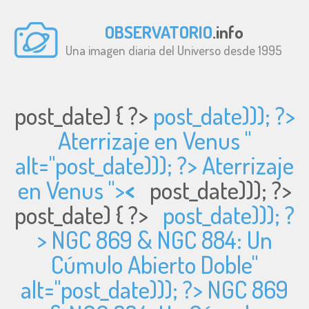
OBSERVATORIO
.info
Una imagen diaria del Universo desde 1995
post_date) { ?>
post_date))); ?>
Aterrizaje en Venus "
alt="
post_date))); ?> Aterrizaje
en Venus ">
<
post_date))); ?>
post_date) { ?>
post_date))); ?
> NGC 869 & NGC 884: Un
Cúmulo Abierto Doble"
alt="
post_date))); ?> NGC 869