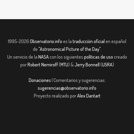
1995-2026
Observatorio.info
es la
traducción oficial
en español
de
"Astronomical Picture of the Day"
.
Un servicio de la
NASA
con los siguientes
políticas de uso
creado
por
Robert Nemiroff
(
MTU
) &
Jerry Bonnell
(
USRA
)
Donaciones
| Comentarios y sugerencias:
sugerencias@observatorio.info
Proyecto realizado por
Alex Dantart
asibom