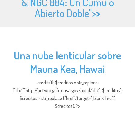
& NGC 884: Un Cúmulo
Abierto Doble">
>
Una nube lenticular sobre
Mauna Kea, Hawai
credits)); $creditos = str_replace
("lib/","http://antwrp.gsfc.nasa.gov/apod/lib/", $creditos);
$creditos = str_replace ("href","target='_blank' href",
$creditos); ?>