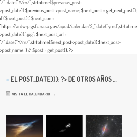
"/". date("Y/m/",strtotime($previous_post-
>post_date)).$previous_post->post_name; $next_post = get_next_post();
if ($next_post) { $next_icon =
"https://antwrp.gsfc.nasa.gov/apod/calendar/S_".date("ymd",strtotime
>post_date)).".jpg"; $next_post_url =
"/".date("Y/m/",strtotime($next_post->post_date)).$next_post-
>post_name; } // $post = get_post(); ?>
EL
POST_DATE))); ?> DE OTROS AÑOS ...
VISITA EL CALENDARIO