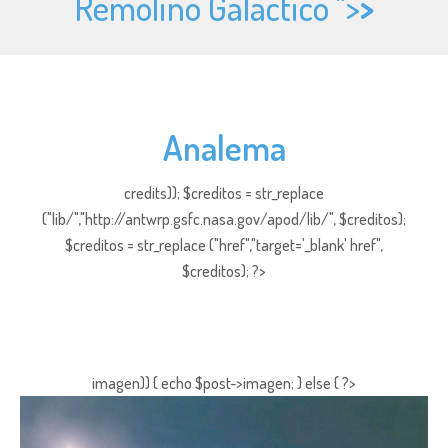
Remolino Galáctico ">
>
Analema
credits)); $creditos = str_replace
("lib/","http://antwrp.gsfc.nasa.gov/apod/lib/", $creditos);
$creditos = str_replace ("href","target='_blank' href",
$creditos); ?>
imagen)) { echo $post->imagen; } else { ?>