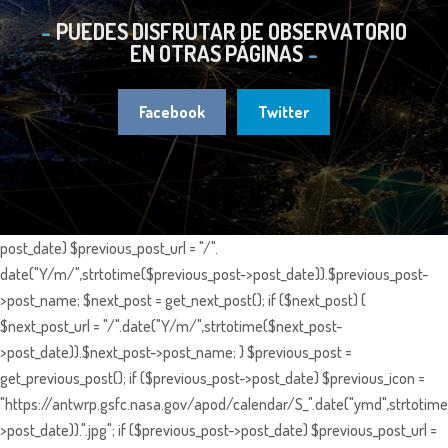
PUEDES DISFRUTAR DE OBSERVATORIO
EN OTRAS PÁGINAS
Facebook
Twitter
post_date) $previous_post_url = "/".
date("Y/m/",strtotime($previous_post->post_date)).$previous_post-
>post_name; $next_post = get_next_post(); if ($next_post) {
$next_post_url = "/".date("Y/m/",strtotime($next_post-
>post_date)).$next_post->post_name; } $previous_post =
get_previous_post(); if ($previous_post->post_date) $previous_icon =
"https://antwrp.gsfc.nasa.gov/apod/calendar/S_".date("ymd",strtotime
>post_date)).".jpg"; if ($previous_post->post_date) $previous_post_url =