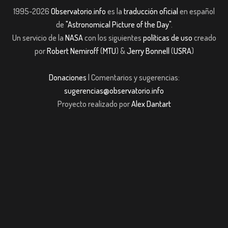
1995-2026
Observatorio.info
es la
traducción oficial
en español
de
"Astronomical Picture of the Day"
.
Un servicio de la
NASA
con los siguientes
políticas de uso
creado
por
Robert Nemiroff
(
MTU
) &
Jerry Bonnell
(
USRA
)
Donaciones
| Comentarios y sugerencias:
sugerencias@observatorio.info
Proyecto realizado por
Alex Dantart
asibom