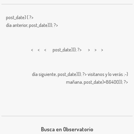
post_date) { ?>
día anterior,
post_date))); ?>
< < <
post_date))); ?> > > >
día siguiente,
post_date))); ?>
visitanos y lo verás ;-)
mañana,
post_date)+86400)); ?>
Busca en Observatorio