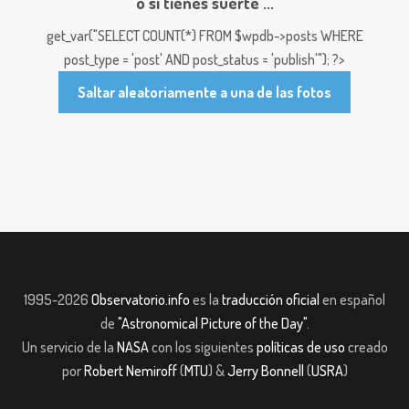
o si tienes suerte ...
get_var("SELECT COUNT(*) FROM $wpdb->posts WHERE
post_type = 'post' AND post_status = 'publish'"); ?>
Saltar aleatoriamente a una de las fotos
1995-2026
Observatorio.info
es la
traducción oficial
en español
de
"Astronomical Picture of the Day"
.
Un servicio de la
NASA
con los siguientes
políticas de uso
creado
por
Robert Nemiroff
(
MTU
) &
Jerry Bonnell
(
USRA
)