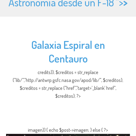
Astronomía desde un F-18 ">
>
Galaxia Espiral en
Centauro
credits)); $creditos = str_replace
("lib/","http://antwrp.gsfc.nasa.gov/apod/lib/", $creditos);
$creditos = str_replace ("href","target='_blank' href",
$creditos); ?>
imagen)) { echo $post->imagen; } else { ?>