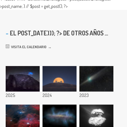
>post_name; } // $post = get_post(); ?>
EL
POST_DATE))); ?> DE OTROS AÑOS ...
VISITA EL CALENDARIO
2025
2024
2023