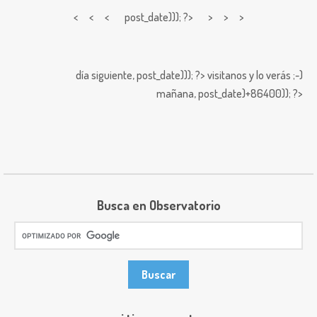
< < <
post_date))); ?> > > >
día siguiente,
post_date))); ?>
visitanos y lo verás ;-)
mañana,
post_date)+86400)); ?>
Busca en Observatorio