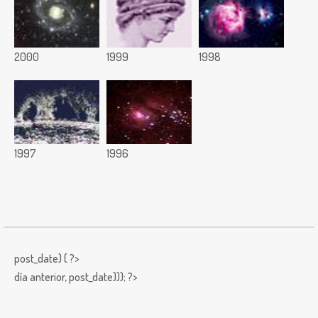
2000
1999
1998
1997
1996
post_date) { ?>
día anterior,
post_date))); ?>