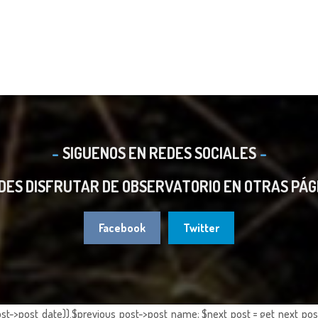
SIGUENOS EN REDES SOCIALES
DES DISFRUTAR DE OBSERVATORIO EN OTRAS PÁG
Facebook
Twitter
st->post_date)).$previous_post->post_name; $next_post = get_next_post()