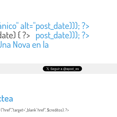
nico" alt="
post_date))); ?>
date) { ?>
post_date))); ?>
 Una Nova en la
ctea
"href","target='_blank' href", $creditos); ?>