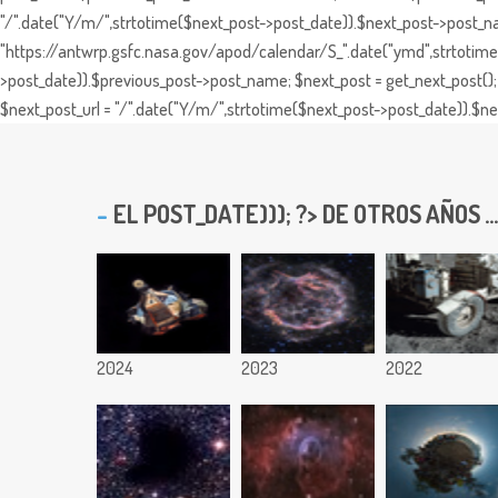
"/".date("Y/m/",strtotime($next_post->post_date)).$next_post->post_nam
"https://antwrp.gsfc.nasa.gov/apod/calendar/S_".date("ymd",strtotime($
>post_date)).$previous_post->post_name; $next_post = get_next_post(); 
$next_post_url = "/".date("Y/m/",strtotime($next_post->post_date)).$nex
EL
POST_DATE))); ?> DE OTROS AÑOS ...
2024
2023
2022