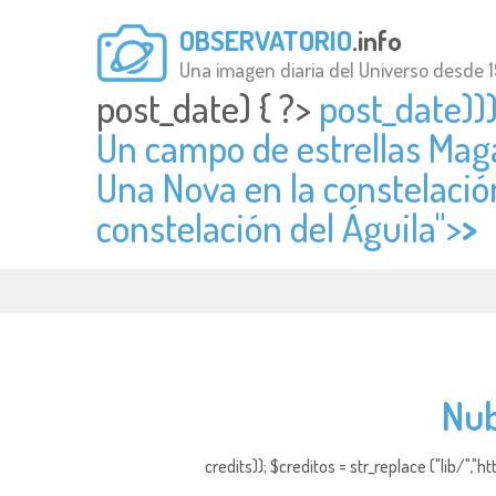
OBSERVATORIO
.info
Una imagen diaria del Universo desde 
post_date) { ?>
post_date)))
Un campo de estrellas Maga
Una Nova en la constelación
constelación del Águila">
>
Nub
credits)); $creditos = str_replace ("lib/","