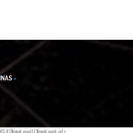
INAS
; if ($next_post) { $next_post_url =