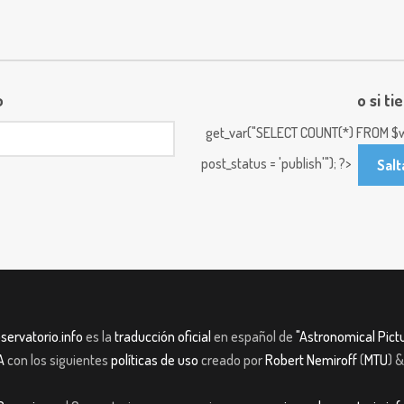
o
o si ti
get_var("SELECT COUNT(*) FROM $w
post_status = 'publish'"); ?>
Salt
servatorio.info
es la
traducción oficial
en español de
"Astronomical Pictu
A
con los siguientes
políticas de uso
creado por
Robert Nemiroff
(
MTU
) 