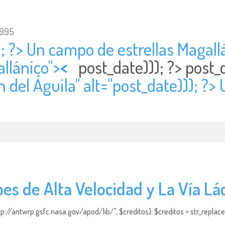
1995
; ?> Un campo de estrellas Magallá
llánico">
<
post_date))); ?>
post_
 del Águila" alt="
post_date))); ?>
es de Alta Velocidad y La Vía Lá
http://antwrp.gsfc.nasa.gov/apod/lib/", $creditos); $creditos = str_replace (