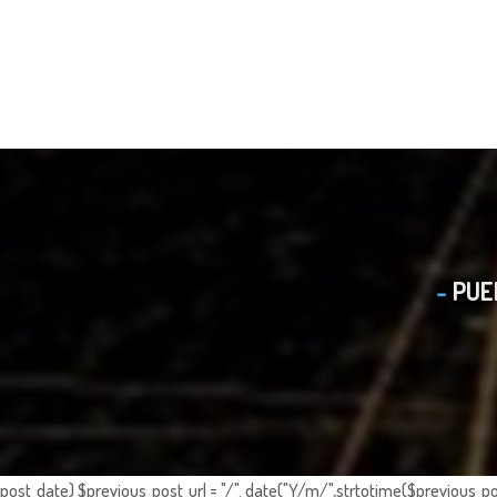
PUE
post_date) $previous_post_url = "/". date("Y/m/",strtotime($previous_po