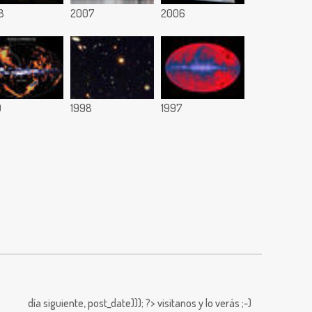
8
2007
2006
9
1998
1997
día siguiente,
post_date))); ?>
visitanos y lo verás ;-)