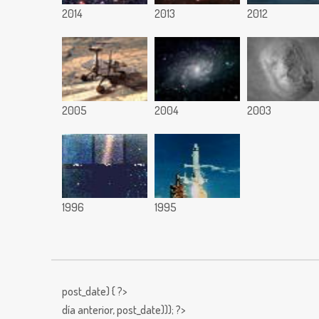
2014
2013
2012
2005
2004
2003
1996
1995
post_date) { ?>
día anterior,
post_date))); ?>