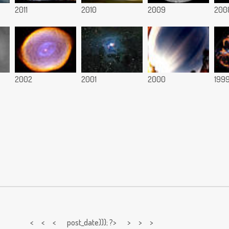
2011
2010
2009
200
2002
2001
2000
199
< < <
post_date))); ?> > > >