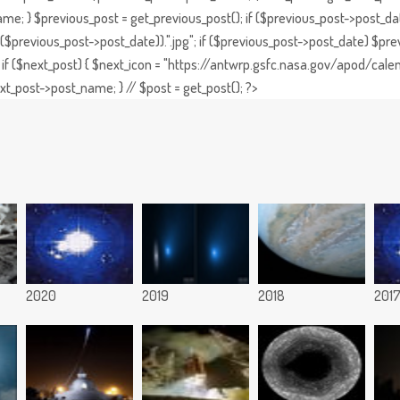
e; } $previous_post = get_previous_post(); if ($previous_post->post_da
previous_post->post_date)).".jpg"; if ($previous_post->post_date) $prev
if ($next_post) { $next_icon = "https://antwrp.gsfc.nasa.gov/apod/calen
t_post->post_name; } // $post = get_post(); ?>
2020
2019
2018
201