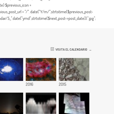
te) $previous_icon =
ious_post_url = "/". date("Y/m/",strtotime($previous_post-
dar/S_".date("ymd",strtotime($next_post->post_date)).".jpg";
VISITA EL CALENDARIO
7
2016
2015