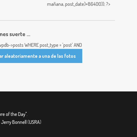
mañana,
post_date)+86400)); ?>
enes suerte ...
pdb->posts WHERE post_type = 'post' AND
ar aleatoriamente a una de las fotos
re of the Day"
.
&
Jerry Bonnell
(
USRA
)