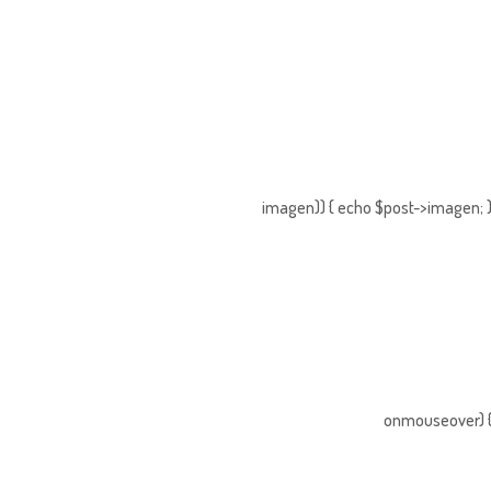
imagen)) { echo $post->imagen; }
onmouseover) { 