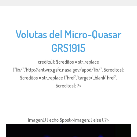
Volutas del Micro-Quasar
GRS1915
credits)); $creditos = str_replace
("lib/","http://antwrp.gsfc.nasa.gov/apod/lib/", $creditos);
$creditos = str_replace ("href","target='_blank' href",
$creditos); ?>
imagen)) { echo $post->imagen; } else { ?>