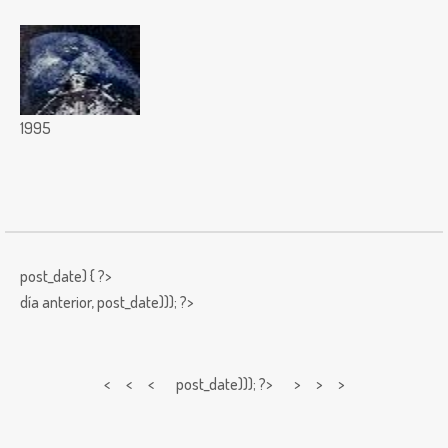
1995
post_date) { ?>
día anterior,
post_date))); ?>
< < <
post_date))); ?> > > >