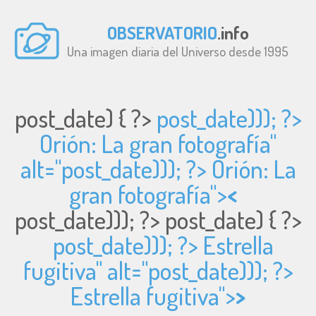
OBSERVATORIO
.info
Una imagen diaria del Universo desde 1995
post_date) { ?>
post_date))); ?>
Orión: La gran fotografía"
alt="
post_date))); ?> Orión: La
gran fotografía">
<
post_date))); ?>
post_date) { ?>
post_date))); ?> Estrella
fugitiva" alt="
post_date))); ?>
Estrella fugitiva">
>