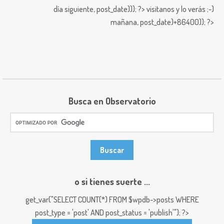
día siguiente,
post_date))); ?>
visitanos y lo verás ;-)
mañana,
post_date)+86400)); ?>
Busca en Observatorio
o si tienes suerte ...
get_var("SELECT COUNT(*) FROM $wpdb->posts WHERE
post_type = 'post' AND post_status = 'publish'"); ?>