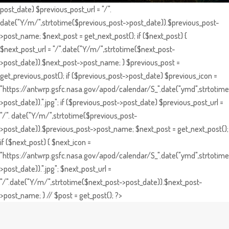
post_date) $previous_post_url = "/".
date("Y/m/",strtotime($previous_post->post_date)).$previous_post-
>post_name; $next_post = get_next_post(); if ($next_post) {
$next_post_url = "/".date("Y/m/",strtotime($next_post-
>post_date)).$next_post->post_name; } $previous_post =
get_previous_post(); if ($previous_post->post_date) $previous_icon =
"https://antwrp.gsfc.nasa.gov/apod/calendar/S_".date("ymd",strtotime
>post_date)).".jpg"; if ($previous_post->post_date) $previous_post_url =
"/". date("Y/m/",strtotime($previous_post-
>post_date)).$previous_post->post_name; $next_post = get_next_post();
if ($next_post) { $next_icon =
"https://antwrp.gsfc.nasa.gov/apod/calendar/S_".date("ymd",strtotime
>post_date)).".jpg"; $next_post_url =
"/".date("Y/m/",strtotime($next_post->post_date)).$next_post-
>post_name; } // $post = get_post(); ?>