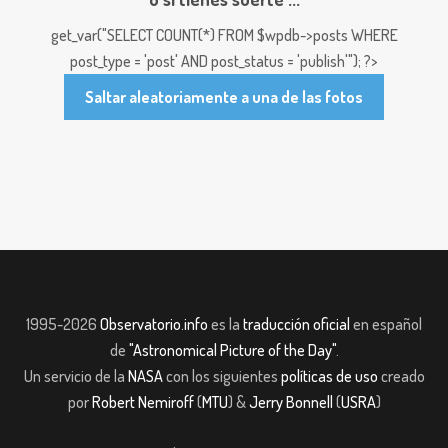
get_var("SELECT COUNT(*) FROM $wpdb->posts WHERE
post_type = 'post' AND post_status = 'publish'"); ?>
Saltar aleatoriamente a una de las fotos
1995-2026
Observatorio.info
es la
traducción oficial
en español
de
"Astronomical Picture of the Day"
.
Un servicio de la
NASA
con los siguientes
políticas de uso
creado
por
Robert Nemiroff
(
MTU
) &
Jerry Bonnell
(
USRA
)