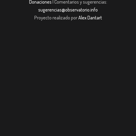
Donaciones
| Comentarios y sugerencias:
sugerencias@observatorio.info
Proyecto realizado por
Alex Dantart
casibom giriş
casibom giriş
Jojobet
casibom giriş