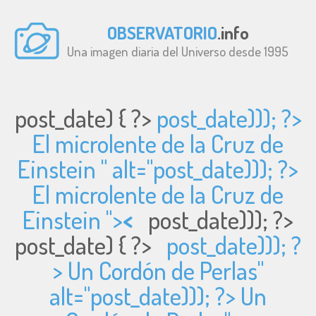
OBSERVATORIO
.info
Una imagen diaria del Universo desde 1995
post_date) { ?>
post_date))); ?>
El microlente de la Cruz de
Einstein " alt="
post_date))); ?>
El microlente de la Cruz de
Einstein ">
<
post_date))); ?>
post_date) { ?>
post_date))); ?
> Un Cordón de Perlas"
alt="
post_date))); ?> Un