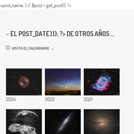
>post_name; } // $post = get_post(); ?>
EL
POST_DATE))); ?> DE OTROS AÑOS ...
VISITA EL CALENDARIO
2024
2022
2021