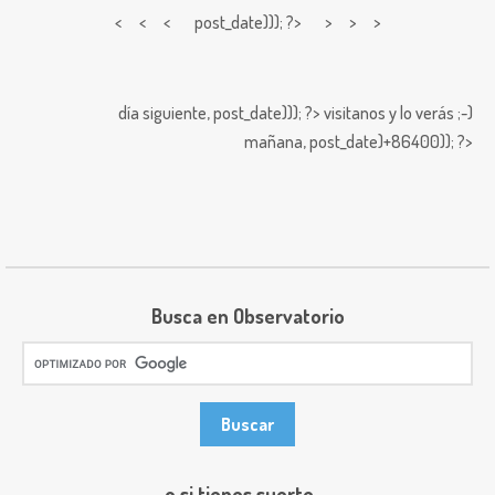
< < <
post_date))); ?> > > >
día siguiente,
post_date))); ?>
visitanos y lo verás ;-)
mañana,
post_date)+86400)); ?>
Busca en Observatorio
o si tienes suerte ...