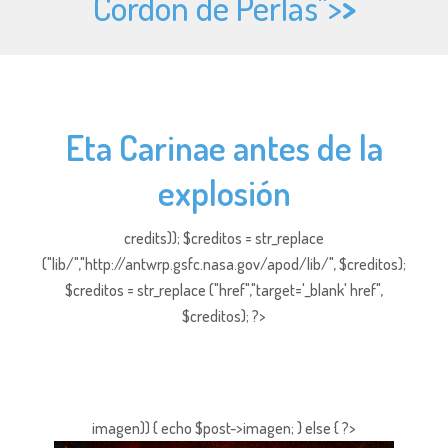
Cordón de Perlas">
>
Eta Carinae antes de la
explosión
credits)); $creditos = str_replace
("lib/","http://antwrp.gsfc.nasa.gov/apod/lib/", $creditos);
$creditos = str_replace ("href","target='_blank' href",
$creditos); ?>
imagen)) { echo $post->imagen; } else { ?>