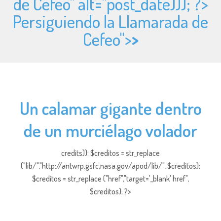
de Cefeo" alt="
post_date))); ?>
Persiguiendo la Llamarada de
Cefeo">
>
Un calamar gigante dentro
de un murciélago volador
credits)); $creditos = str_replace
("lib/","http://antwrp.gsfc.nasa.gov/apod/lib/", $creditos);
$creditos = str_replace ("href","target='_blank' href",
$creditos); ?>