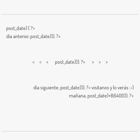
post_date) { ?>
día anterior,
post_date))); ?>
< < <
post_date))); ?> > > >
día siguiente,
post_date))); ?>
visitanos y lo verás ;-)
mañana,
post_date)+86400)); ?>