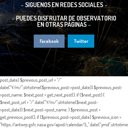
SIGUENOS EN REDES SOCIALES
PUEDES DISFRUTAR DE OBSERVATORIO
EN OTRAS PÁGINAS
Facebook
Twitter
post_date) $previous_post_url = "/".
date("Y/m/",strtotime($previous_post->post_date)).$previous_post-
>post_name; $next_post = get_next_post(); if ($next_post) {
$next_post_url = "/".date("Y/m/",strtotime($next_post-
>post_date)).$next_post->post_name; } $previous_post =
get_previous_post(); if ($previous_post->post_date) $previous_icon =
"https://antwrp.gsfc.nasa.gov/apod/calendar/S_".date("ymd",strtotime