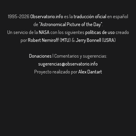
1995-2026
Observatorio.info
es la
traducción oficial
en español
de
"Astronomical Picture of the Day"
.
Un servicio de la
NASA
con los siguientes
políticas de uso
creado
por
Robert Nemiroff
(
MTU
) &
Jerry Bonnell
(
USRA
)
Donaciones
| Comentarios y sugerencias:
sugerencias@observatorio.info
Proyecto realizado por
Alex Dantart
iriş
casibom giriş
casibom giriş
Jojobet
casibom giriş