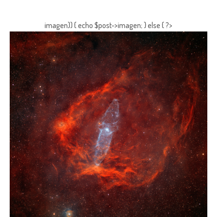
imagen)) { echo $post->imagen; } else { ?>