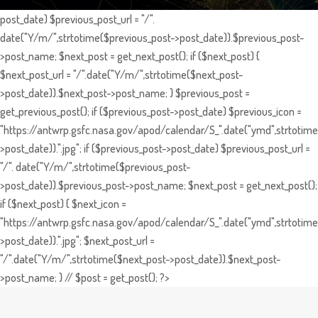
post_date) $previous_post_url = "/".
date("Y/m/",strtotime($previous_post->post_date)).$previous_post-
>post_name; $next_post = get_next_post(); if ($next_post) {
$next_post_url = "/".date("Y/m/",strtotime($next_post-
>post_date)).$next_post->post_name; } $previous_post =
get_previous_post(); if ($previous_post->post_date) $previous_icon =
"https://antwrp.gsfc.nasa.gov/apod/calendar/S_".date("ymd",strtotime
>post_date)).".jpg"; if ($previous_post->post_date) $previous_post_url =
"/". date("Y/m/",strtotime($previous_post-
>post_date)).$previous_post->post_name; $next_post = get_next_post();
if ($next_post) { $next_icon =
"https://antwrp.gsfc.nasa.gov/apod/calendar/S_".date("ymd",strtotime
>post_date)).".jpg"; $next_post_url =
"/".date("Y/m/",strtotime($next_post->post_date)).$next_post-
>post_name; } // $post = get_post(); ?>