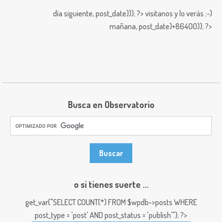
día siguiente,
post_date))); ?>
visitanos y lo verás ;-)
mañana,
post_date)+86400)); ?>
Busca en Observatorio
o si tienes suerte ...
get_var("SELECT COUNT(*) FROM $wpdb->posts WHERE
post_type = 'post' AND post_status = 'publish'"); ?>