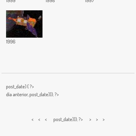
1999
1998
1997
1996
post_date) { ?>
día anterior,
post_date))); ?>
< < <
post_date))); ?> > > >