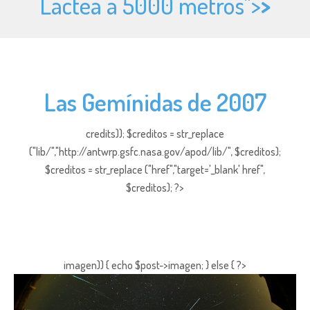
Láctea a 5000 metros">
>
Las Gemínidas de 2007
credits)); $creditos = str_replace
("lib/","http://antwrp.gsfc.nasa.gov/apod/lib/", $creditos);
$creditos = str_replace ("href","target='_blank' href",
$creditos); ?>
imagen)) { echo $post->imagen; } else { ?>