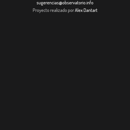
sugerencias@observatorio.info
Proyecto realizado por
Alex Dantart
ashabet
Casibom