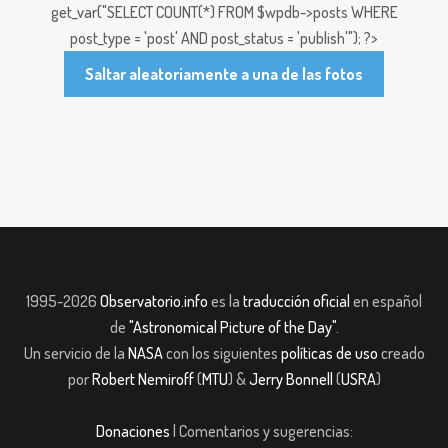
get_var("SELECT COUNT(*) FROM $wpdb->posts WHERE
post_type = 'post' AND post_status = 'publish'"); ?>
Saltar aleatoriamente a una de las fotos
1995-2026
Observatorio.info
es la
traducción oficial
en español
de
"Astronomical Picture of the Day"
.
Un servicio de la
NASA
con los siguientes
políticas de uso
creado
por
Robert Nemiroff
(
MTU
) &
Jerry Bonnell
(
USRA
)
Donaciones
| Comentarios y sugerencias: