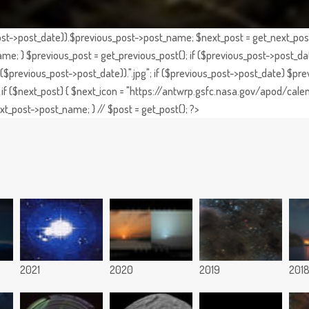
st->post_date)).$previous_post->post_name; $next_post = get_next_post()
e; } $previous_post = get_previous_post(); if ($previous_post->post_da
previous_post->post_date)).".jpg"; if ($previous_post->post_date) $prev
if ($next_post) { $next_icon = "https://antwrp.gsfc.nasa.gov/apod/calen
t_post->post_name; } // $post = get_post(); ?>
2021
2020
2019
201