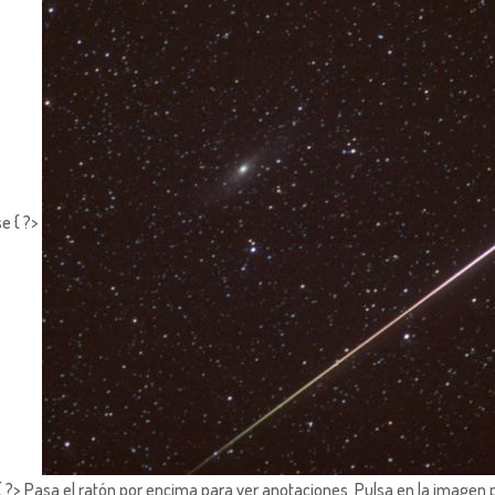
e { ?>
?> Pasa el ratón por encima para ver anotaciones.
Pulsa en la imagen 