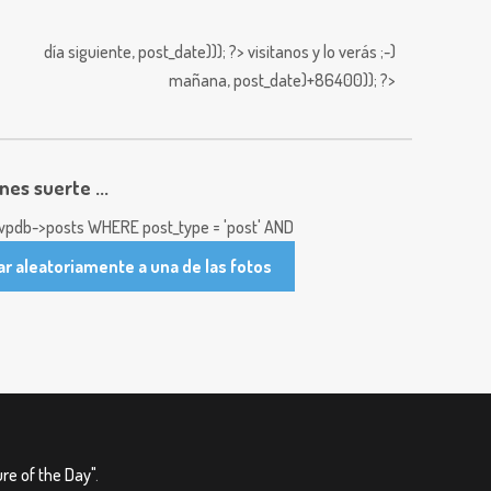
día siguiente,
post_date))); ?>
visitanos y lo verás ;-)
mañana,
post_date)+86400)); ?>
enes suerte ...
pdb->posts WHERE post_type = 'post' AND
ar aleatoriamente a una de las fotos
re of the Day"
.