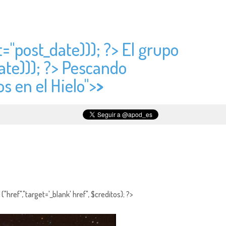
t="
post_date))); ?> El grupo
ate))); ?> Pescando
s en el Hielo">
>
"href","target='_blank' href", $creditos); ?>