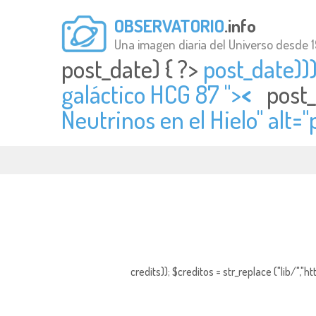
OBSERVATORIO
.info
Una imagen diaria del Universo desde 
post_date) { ?>
post_date)))
galáctico HCG 87 ">
<
post_
Neutrinos en el Hielo" alt="
credits)); $creditos = str_replace ("lib/","