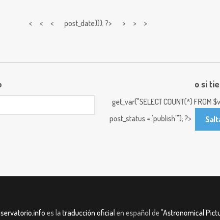
< < <
post_date))); ?> > > >
o
o si ti
get_var("SELECT COUNT(*) FROM $w
post_status = 'publish'"); ?>
Salt
servatorio.info
es la
traducción oficial
en español de
"Astronomical Pictu