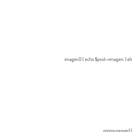
imagen)) { echo $post->imagen; } els
onmouseover) { 