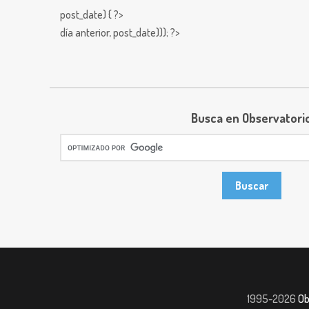
post_date) { ?>
día anterior,
post_date))); ?>
Busca en Observatori
1995-2026
Ob