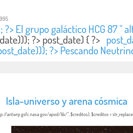
1995
; ?> El grupo galáctico HCG 87 " al
date))); ?>
post_date) { ?>
post_d
post_date))); ?> Pescando Neutrino
Isla-universo y arena cósmica
http://antwrp.gsfc.nasa.gov/apod/lib/", $creditos); $creditos = str_replace (