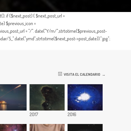
; if ($next_post) { $next_post_url =
te) $previous_icon =
ious_post_url = "/". date("Y/m/",strtotime($previous_post-
dar/S_".date("ymd",strtotime($next_post->post_date)).".jpg";
VISITA EL CALENDARIO
8
2017
2016