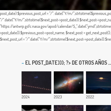
post_date) $previous_post_url = "/". date("Y/m/",strtotime($previous_po
"/".date("Y/m/",strtotime($next_post->post_date)).$next_post->post_nam
"https://antwrp.gsfc.nasa.gov/apod/calendar/S_".date("ymd",strtotime($
>post_date)).$previous_post->post_name; $next_post = get_next_post(); 
$next_post_url = "/".date("Y/m/",strtotime($next_post->post_date)).$nex
EL
POST_DATE))); ?> DE OTROS AÑOS ...
2024
2023
2022